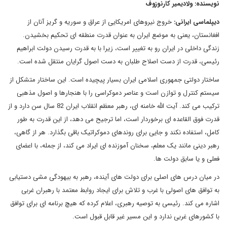
نویسنده: ولادیمیر کارنوزوف
دیپلماسی ایرانی:
خروج نیروهای امریکایی از عراق و سوریه و گریز آنان از
افغانستان، یعنی به موضع ایران به عنوان قدرت منطقه ای تحکیم بخشیدن.
زندگی داخلی در ایران رو به تغییر است، زیرا با به قدرت رسیدن دولت ابراهیم
رئیسی، قدرت از دست اصلاح طلبان به دست اصول گرایان منتقل شده است.
ساختار دولتی جمهوری اسلامی ایران بسیار پیچیده است. این ساختار متشکل از
سیستم کنترل و توازن است و عناصر دموکراسی را با هنجارها و اصول مذهبی
ترکیب می کند. آیت الله خامنه ای، رهبر معظم انقلاب ایران 82 سال سن دارد و از
قدرت فوق القاعده ای برخوردار است، اما ترجیح می دهد، از این قدرت به طور
کامل، استفاده نکند و جایی برای روندهای دموکراتیک باقی بگذارد. هر از گاهی،
رهبر دینی مانند یک معلم، سخنان آموزنده ای ایراد می کند، از جمله، با اعضای
فعلی و یا سابق دولت ها.
در میان درس های اصلی برای دولت های آینده، رهبر به بیهودگی مشی دستیابی
به توافق های اصولی با غرب و تلاش برای ایجاد روابط معتمد با رهبران غربی
اشاره می کند. رئیسی به توصیه رهبری، اعلام کرده که هیچ برنامه ای برای توافق
با کشورهای غربی ندارد و این مسیر غیر قابل قبول است.