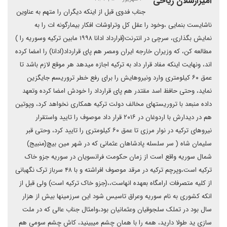
امیرارسلان ریاحی
جناب فدوی قبل از اینکه دیگران را متهم به عناوین
ناشایست بنمایی ،وخود را عقل کل وتراوشات افکار بیمارگونه ات را به
نمایش بگذاری، سرچی در انترنت(قرارداد ادانا ۱۹۹۸ مابین ترکیه وسوریه را )
مطالعه کن، که وزیران خارجه ایران ومصر هم پای قرارداد(ادانا) را امضا کرده
اند، ونهایت اینکه مفاد قرار داد به ترکیه اجازه میدهد هر موقع لازم باشد تا
عمق ۶۰ کیلومتری وارد ونیروهایش را برای رفع خطر تروریسم جایگزین
نماید، وحتی حافظ اسد مقتدر هم پای قرارداد را خودش امضا کرده وتعهد
داده منبعد با تروریستهای مخالف دولت ترکیه همکاری نخواهد کرد، وپوتین
هم در دیدارش با اردوغان در ۲۰۱۶ قرار داد موصوف را تایید واستقرار
نیروهای ترکیه در نوار مرزی تا عمق ۶۰ کیلومتری را تایید کرد، وحتی قبر
سلیمان شاه ( سر سلسله پادشاهان عثمانی که در شهر مین بیچ(منبیج)
شمال سوریه واقع است از زمان حکومت فرانسویان در سوریه جزو خاک
ترکیه است،وپرچم ترکیه در مرقد موصوف افراشته و با ۴۸ سرباز ترک نگهبانی
از کلیه متصرفات ارامگاه بعهده انهاست،،(جزو خاک ترکیه است) ولی قبل از
انکه کشوری به نام سوریه وعراق تاسیس شود این سرزمینها بیش از هزار
سال بود در تملک سلجوقیان وعثمانیان بود،وامثال جناب عالی که در ملت
سازی ید طولا دارید، همه را با همان چشم میبینید، کاش چشم سومی هم