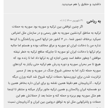
داشتید و حقایق را هم میدیدید.
به ریاحی
۳۱ شهریور ۱۴۰۰ | ۰۱:۱۱
اگر چنین توافقی بین ترکیه و سوریه بود سوریه به حملات
ترکیه به مناطق کردنشین سوریه به طور رسمی و در سازمان ملل اعتراض
نمیکرد برخلاف تصور شما ، در ۴ کشور جز ترکها کسی پدرکشتگی با کردها
نداره من با دخالت ایران تو سوریه و عراق مخالف بوده و هستم اما جالبه
برام ترکها با دخالت ایران تو سوریه تا جاییکه منافع ترکیه به خطر نیفته
موافقن ! چطور حافط اسد چنین اجازه ای به ترکها داد اما تا زنده بود که
هیچ تا سر بحران سوریه و دوره پدرش هم ترکیه حتی یکبار به کردهای
سوریه حمله نکرد اما به محض شروع جنگ در سوریه و بعد از مسیر
تزانزیت شدن برای تروریستها ،حملات ترکیه شروع شد البته ورژن دیگه
ترکیه ، آذرباییجان هم دقیقا همین نقشه رو برای ایران داره بخاطر همین با
دو همسایه ایران پاکستان و همین ترکیه مانور برگزار میکنه و منتظر تا اینجا
هم مثل سوریه بهم بریزه و حمله کنه و حتما بعد از حملاتش هم این
حملات و پانترکهایی مثل تو به توافق دروغین بین ایران و آذرباییجان نسبت