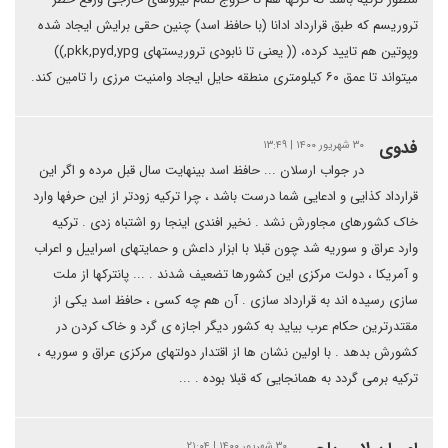
تروریسم که طبق قرارداد ادانا (با حافظ اسد) چنین حقی برایش ایجاد شده
وپوتین هم تایید کرده، (( یعنی تا نابودی تروریستهای pkk,pyd,ypg,))
میتواند تا عمق ۶۰ کیلومتری منطقه حایل ایجاد وامنیت مرزی را تامین کند.
فدوی
۳۰ شهریور ۱۴۰۰ | ۱۳:۴۹
در جواب ارسلان ... حافظ اسد بینهایت سال قبل مرده و اگر این
قرارداد کذایی و ادعایی شما درست باشد ، چرا ترکیه زودتر از این حرفها وارد
خاک کشورهای مجاورش نشد . نخیر افندی اینجا رو اشتباه زدی . ترکیه
وارد عراق و سوریه شد چون قبلا با ابزار داعش و حمایتهای اسراییل و اعراب
و آمریکا ، دولت مرکزی این کشورها تضعیف شدند . ... پانترکها از ملت
سازی رسیده اند به قرارداد سازی . آن هم چه کسی ، حافظ اسد یکی از
مقتدرترین حکام عرب بیاید به کشور دیگر اجازه ی گرد و خاک کردن در
کشورش بدهد . با اولین نشان ها از اقتدار دولتهای مرکزی عراق و سوریه ،
ترکیه برمی گردد به همانجایی که قبلا بوده . ...
۳۰ شهریور ۱۴۰۰ | ۲۱:۰۴