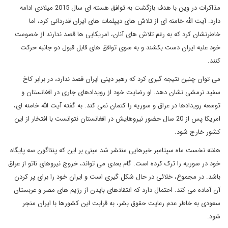
مذاکرات در وین با هدف بازگشت به توافق هسته ای سال 2015 میلادی ادامه
دارد. آیت الله خامنه ای از تلاش های دیپلمات های ایران قدردانی کرد، اما
خاطرنشان کرد که به رغم تلاش های آنان، امریکایی ها قصد ندارند از خصومت
خود علیه ایران دست بکشند و به سوی توافق های قابل قبول دو جانبه حرکت
کنند.
می توان چنین نتیجه گیری کرد که رهبر دینی ایران قصد ندارد، در برابر کاخ
سفید نرمشی نشان دهد. او رضایت خود از رویدادهای جاری در افغانستان و
توسعه رویدادها در عراق و سوریه را کتمان نمی کند. به گفته آیت الله خامنه ای،
امریکا پس از 20 سال حضور نیروهایش در افغانستان نتوانست با افتخار از این
کشور خارج شود.
هفته نخست ماه سپتامبر خبرهایی منتشر شد مبنی بر این که پنتاگون سه پایگاه
خود در سوریه را ترک کرده است. گام بعدی می تواند، خروج نیروهای ناتو از عراق
باشد. در مجموع، خلائی در حال شکل گیری است و ایران خود را برای پر کردن
آن آماده می کند. احتمال دارد که انتقادهای بایدن از رژیم های مصر و عربستان
سعودی به خاطر عدم رعایت حقوق بشر، به قرابت این کشورها با ایران منجر
شود.