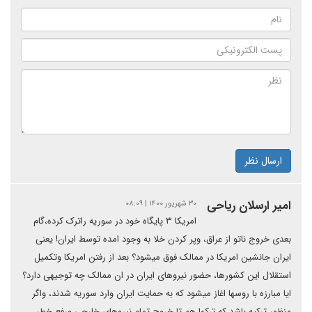
ارسال نظر
امیر ارسلان ریاحی
۳۰ شهریور ۱۴۰۰ | ۰۸:۰۹
امریکا ۳ پایگاه خود در سوریه راترک کرده،گام
بعدی خروج ناتو از عراق، وپر کردن خلا به وجود امده توسط ایران! یعنی
ایران جانشین امریکا در ممالک فوق میشود؟ بعد از رفتن امریکا وتکمیل
استقلال این کشورها، حضور نیروهای ایران در ان ممالک چه توجیهی دارد؟
ایا مبارزه با روسها اغاز میشود که به حمایت ایران وارد سوریه شدند، واگر
منظور ترکیه باشد که ترکها هم تا خروج تمام نیروهای خارجی ورفع خطر