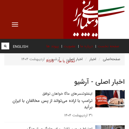
Toggle
vigation
صفحه نخست
درباره ما
عضویت
پیوند ها
ENGLISH
صفحه‌اصلی
اخبار
اخبار اصلی
آرشیو
اردیبهشت ۱۴۰۴
تماس با ما
RSS
اخبار اصلی - آرشیو
اینفلوئنسرهای ماگا خواهان توافق
ترامپ با اراده می‌تواند از پس مخالفان با ایران
برآید
۳۱ اردیبهشت ۱۴۰۴
احتیاط در عین تلاش برای جلوگیری از جنگ