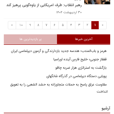
رهبر انقلاب: طرف امریکایی از یاوه‌گویی پرهیز کند
۳۰ اردیبهشت ۱۴۰۴
»
10
9
8
7
6
5
4
3
2
1
«
آخرین خبرها
پر بازدیدترین ها
هرمز و باب‌المندب؛ هندسه جدید بازدارندگی و آزمون دیپلماسی ایران
قفقاز جنوبی؛ خلیج فارسِ آینده اوراسیا
بازگشت به استراتژی هزار ضربه چاقو
پویایی دستگاه دیپلماسی در گذرگاه شانگهای
مقاومت عراق پاسخ به حملات متجاوزانه به حشد الشعبی را به تعویق
انداخت
آرشیو