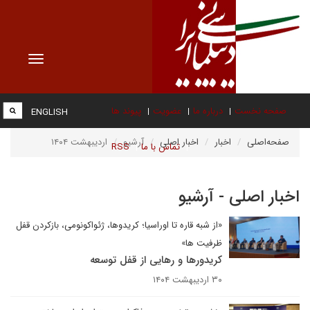
Toggle
vigation
صفحه نخست
درباره ما
عضویت
پیوند ها
ENGLISH
صفحه‌اصلی
اخبار
اخبار اصلی
آرشیو
اردیبهشت ۱۴۰۴
تماس با ما
RSS
اخبار اصلی - آرشیو
«از شبه قاره تا اوراسیا؛ کریدوها، ژئواکونومی، بازکردن قفل
ظرفیت ها»
کریدورها و رهایی از قفل توسعه
۳۰ اردیبهشت ۱۴۰۴