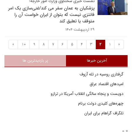
نشست خبری سخنگوی وزارت امور خارجه؛
پزشکیان به عمان سفر می کند/غنی‌سازی یک امر
فانتزی نیست که بتوان از ایران خواست آن را
متوقف یا تعلیق کند
۲۹ اردیبهشت ۱۴۰۴
»
10
9
8
7
6
5
4
3
2
1
«
آخرین خبرها
پر بازدیدترین ها
گرفتاری روسیه در تله آزوف
امیدهای اقتصاد عراق
دویست و پنجاه سالگی انقلاب آمریکا در ترازو
چهره‌های کلیدی دولت برنام
تلگراف گراهام برای ایران