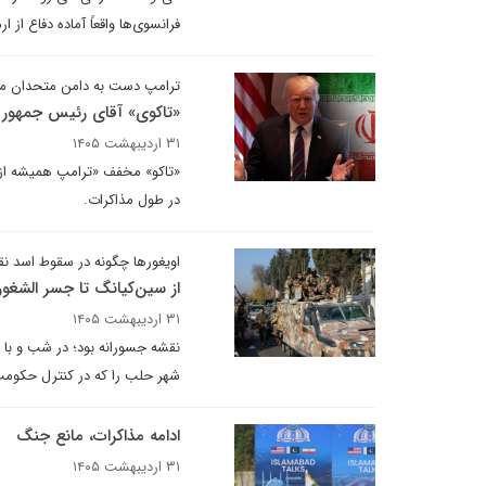
فرانسوی‌ها واقعاً آماده دفاع ا
ترامپ دست به دامن متحدان منطقه
«تاکوی» آقای رئیس جمهور
۳۱ اردیبهشت ۱۴۰۵
«تاکو» مخفف «ترامپ همیشه از و
در طول مذاکرات.
اویغورها چگونه در سقوط اسد ن
از سین‌کیانگ تا جسر الشغور
۳۱ اردیبهشت ۱۴۰۵
نقشه جسورانه بود؛ در شب و با ا
شهر حلب را که در کنترل حکومت 
ادامه مذاکرات، مانع جنگ
۳۱ اردیبهشت ۱۴۰۵