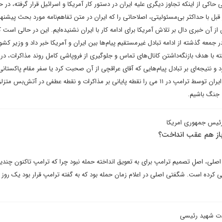
حاکی از اینکه تجاوز دیگری علیه ایران در دستور کار آمریکا و اسرائیل قرار گرفته، در ح
 با حداکثر بی‌مسئولیتی، اصلاحاتی را که ایران در متن تفاهم‌نامه مورد بحث پیشنها
از آن خبری دال بر تلاش آمریکا برای ادامه کار با ایران نشنیده‌ایم. این در حالی است ک
جمعه گذشته از ادامه تبادل غیرمستقیم پیام‌ها بین ایران و آمریکا خبر داد و وزیر کشو
ه با هدف باز‌نگه‌داشتن کانال‌های تماس و جلوگیری از فروپاشی کامل روند مذاکرات، در 
 و نتیجه‌ای بر تبادل پیام‌هایی که آقای عراقچی از آن صحبت کرد‌ یا سفر مقام پاکستان
نشود، می‌توانیم رد پیشنهادهای ایران توسط ترامپ در ۱۱ می‌ را نقطه پایانی بر مذاکرات و نقطه عطفی در آتش‌
ی جنگ باشیم.
رئیس جمهوری امریکا
 باز هم عقب انداخت؟
ی، اصلِ تصمیم ترامپ برای به تعویق انداخته حمله نبود چرا که ترامپ تاکنون چندین 
کرده است. شگفتی اصلی در اعلام زمان حمله بود که به گفته ترامپ قرار بود یک روز ب
ادت شهید رئیسی