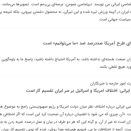
پلماسی ایرانی می نویسد: دیپلماسی عمومی، عرصه‌ای بی‌رحم است. تصویرها می‌مانند، 
ره ایران در آیینه ورزش تیره شده و این تیرگی، نه محصول دشمنی بیرونی، بلکه نتیجه ب
 سیاست جهانی است.
‌ای طرح آمریکا صددرصد ضد «ما می‌توانیم» است
ن صنعت هسته‌ای نداشته باشد، به آمریکا احتیاج داشته باشید، پاسخ ما به یاوه‌گویی‌ آ
ورد هیچ غلطی بکنند.
مور خارجه با خبرنگاران
یرانی: اختلاف امریکا و اسرائیل بر سر ایران تقسیم کار است
ی ایرانی درباره اختلاف نظر میان دولت امریکا و رژیم صهیونیستی راجع به موضوع ه
ت: «آن چیزی که می شود با اطمینان درباره آن صحبت کرد این است که اگر اختلافی ه
ران است نه غیر از آن. و گرنه این که هر دو طرف در بیان و عمل درصدد ضربه زدن به ج
ت. آنچه از اختلافات ما می شنویم همیشه بعدا روشن شده که نوعی تقسیم کار میان آن