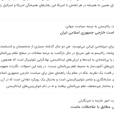
ای همین ما همیشه در هر تعاملی با امریکا این رفتارهای همیشگی امریکا و اسرائیل را 
ت رئالیستی به عرصه سیاست‌ جهانی
است خارجی جمهوری اسلامی ایران
برای دیپلماسی ایرانی می‌نویسد: طی دو سال گذشته بسیاری از متخصصان و اندیشمندا
مفروضات رئالیسم به طور صریح در حال بازگشت به عرصه معادلات در سطح نظام بین‌المل
ی یا بی‌اعتمادی به ایده‌ها و ارزش‌های ایدئالیستی نهادگرایی نئولیبرال است که همچون
ودی‌های آشوب‌ساز به محیط نظم بین‌المللی نیست. در پایه این تحولات، نگارنده مفه
در قامت یک نظریه، بلکه در مقام یک راهنمای عمل برای سیاست خارجی جمهوری اسلام
، سازه‌انگاری و عناصر نئولیبرالیستی است و به‌دنبال یک رویکرد تعادلی است که در آن،
و ساختار غیرمنعطف نظم بین‌المللی بیافتند و نه در دام خوش‌بینی‌های ایدئالیستی.
مور خارجه با خبرنگاران
نی مطابق با ملاحظات ماست