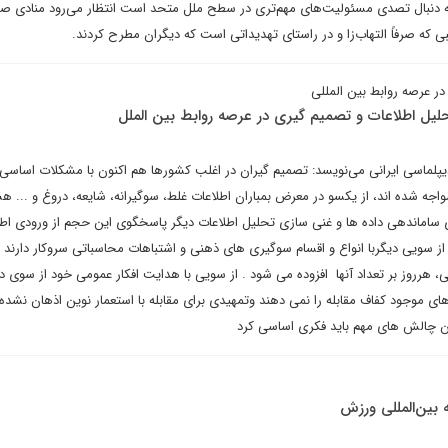
به دنبال تصدی مسئولیت‌های مهم‌تری در سطح ملل متحد است انتظار می‌رود منادی ص
بی که صرفاً التهاب‌زا و در راستای تهدیداتی است که دیگران مطرح کردند.
ر عرصه روابط بین المللی
ل اطلاعات و تصمیم گیری در عرصه روابط بین الملل
 دیپلماسی ایرانی می‌نویسد: تصمیم گیران در اغلب کشورها هم اکنون با مشکلات اساسی
جه شده اند، از یکسو در معرض بمباران اطلاعات غلط، سوگیرانه، شایعه، دروغ و ... هس
 ساماندهی داده ها و غنی سازی تحلیل اطلاعات دیگر پاسخگوی این حجم از ورودی اطل
و از سویی دیگربا انواع و اقسام سوگیری های ذهنی و اشتباهات محاسباتی سروکار دارند 
هرروز بر تعداد آنها افزوده می شود . از سویی با هدایت افکار عمومی خود از سوی 
ای موجود کفاف مقابله را نمی دهند وتمهیدی برای مقابله با استعمار نوین اذهان نشده
این چالش های مهم باید فکری اساسی کرد
 بین‌المللی ورزش