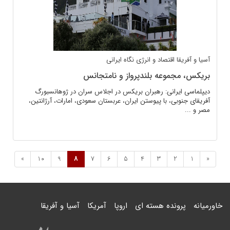
آسیا و آفریقا
اقتصاد و انرژی
نگاه ایرانی
بریکس، مجموعه بلندپرواز و نامتجانس
دیپلماسی ایرانی: رهبران بریکس در اجلاس سران در ژوهانسبورگ
آفریقای جنوبی، با پیوستن ایران، عربستان سعودی، امارات، آرژانتین،‌
مصر و ...
»
10
9
8
7
6
5
4
3
2
1
«
خاورمیانه
پرونده هسته ای
اروپا
آمریکا
آسیا و آفریقا