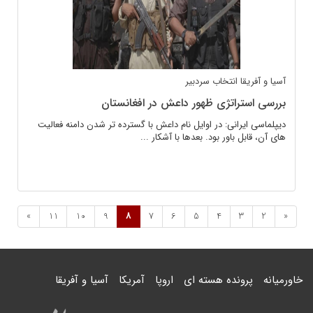
آسیا و آفریقا
انتخاب سردبیر
بررسی استراتژی ظهور داعش در افغانستان
دیپلماسی ایرانی: در اوایل نام داعش با گسترده تر شدن دامنه فعالیت
های آن، قابل باور بود. بعدها با آشکار ...
»
11
10
9
8
7
6
5
4
3
2
«
خاورمیانه
پرونده هسته ای
اروپا
آمریکا
آسیا و آفریقا