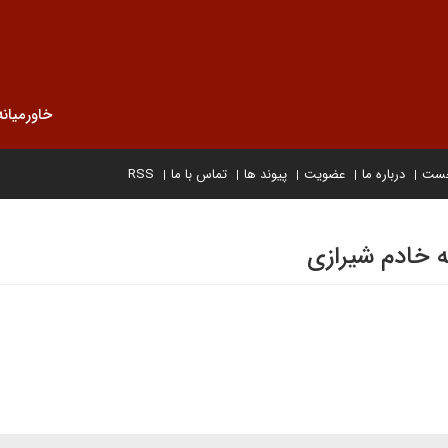
خاورمیانه
خست
درباره ما
عضویت
پیوند ها
تماس با ما
RSS
 خادم شیرازی