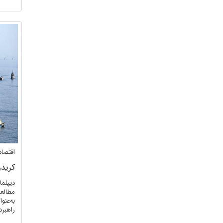
اقتصاد
کریدو
دیپلما
مطالعا
به‌عنو
راهبرد