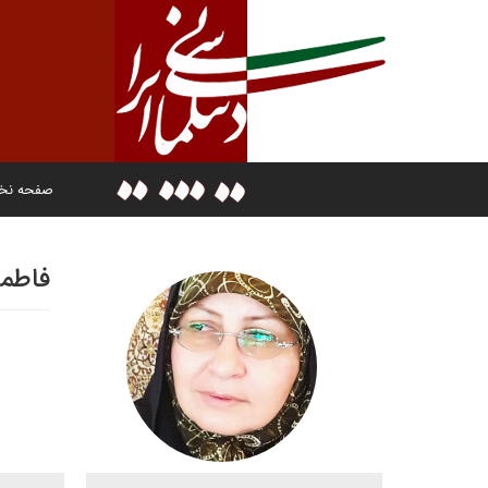
صفحه ن
فاطمه