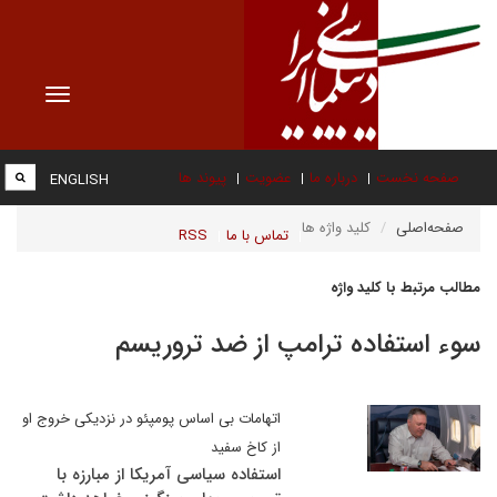
Toggle
vigation
صفحه نخست
درباره ما
عضویت
پیوند ها
ENGLISH
صفحه‌اصلی
کلید واژه ها
تماس با ما
RSS
مطالب مرتبط با کلید واژه
سوء استفاده ترامپ از ضد تروریسم
اتهامات بی اساس پومپئو در نزدیکی خروج او
از کاخ سفید
استفاده سیاسی آمریکا از مبارزه با