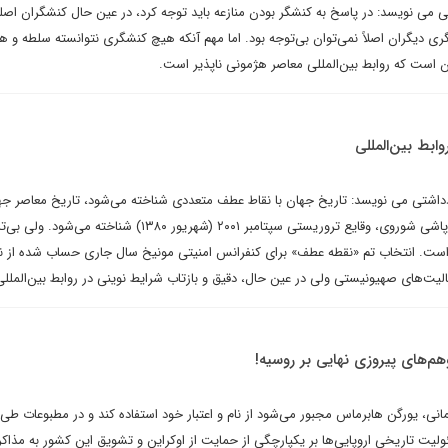
 می نویسد: در پاسخ به کنشگر بودن منازعه باید توجه کرد، در عین حال کنشگران اصلی
ری دیگران اصلاً نمی‌توان بی‌توجه بود. اما مهم آنکه هیچ کنشگری نتوانسته سلطه و ه
آن است که روابط بین‌المللی معاصر هژمونی ناپذیر است.
ابط بین‌المللی
اشتی می نویسد: تاریخ جهان با نقاط عطف متعددی شناخته می‌شود، تاریخ معاصر جها
جنگ اول و دوم، جنگ سرد، فروپاشی شوروی، وقایع تروریستی سپتامبر ۲۰۰۱ (شهریور ۱۳۸۰) شناخته می‌شو
ست. انتخاب تم «نقطه عطف» برای کنفرانس امنیتی مونیخ سال جاری حساب شده از ن
یت‌های صهیونیستی ولی در عین حال، دقیق و بازتاب شرایط نوینی در روابط بین‌ا‌لمللی
هم‌های پیروزی نهایی بر روسیه!
نی، یورگن هابرماس مجبور می‌شود از نام و اعتبار خود استفاده کند و در مطبوعات طی م
یت تاریخی اروپایی‌ها بر یکپارچگی از حمایت از اوکراین و تشویق این کشور به مذاکره