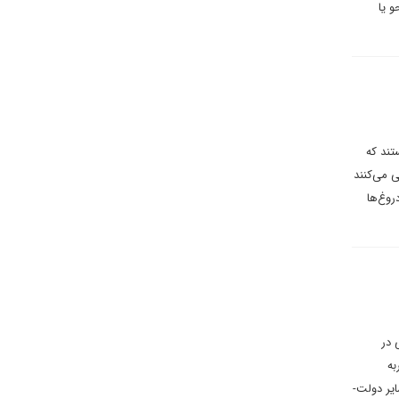
و یا
تند که
 می‌کنند
روغ‌ها
 در
به
ایر دولت-