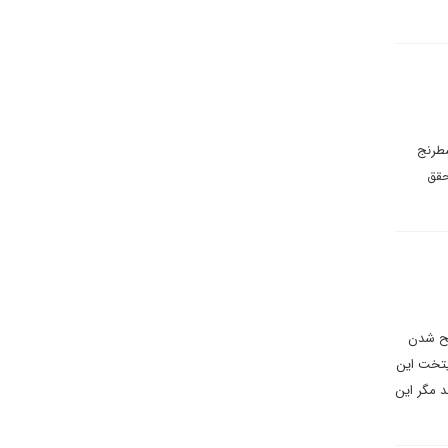
شطرنج
 تحقق
ند مسلح شدن
یتخت این
د مگر این