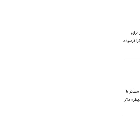
 برای
را نرسیده
 مسکو با
طره دلار