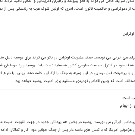
شدن شرایط خاص می تواند به ناتو بپیوندد و رهبران آمریکایی و آلمانی تاکید کردند که 
 از دموکراسی و حاکمیت قانون است، امری که اولین شوک غرب به زلنسکی پس از دو
اوکراین
یپلماسی ایرانی می نویسد: حذف عضویت اوکراین در ناتو می تواند برای روسیه دلیل من
ه هدف خود در کنترل سیاست خارجی کشور همسایه دست یابد. روسیه وارد مرحله‌ای شد
یا پیشرفت قابل توجهی در این زمینه به جنگ با اوکراین ادامه ‌دهد. پوتین با طرح ا
 مخالف است که چنین اقدامی تهدیدی مستقیم برای امنیت روسیه خواهد بود.
یب است
از ابهام
یپلماسی ایرانی می نویسد: روسیه در یافتن هم پیمانان جدید در جهت تقویت امنیت م
ی هژمونی آمریکا که با تنش های دامنه دار پس از جنگ جهانی دوم آغاز و کماکان ادامه د