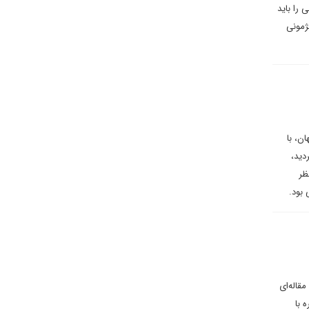
 را باید
ژمونی
ن، با
د. ولی بی‌تردید،
ظر
 بود.
قاله‌ای
 با