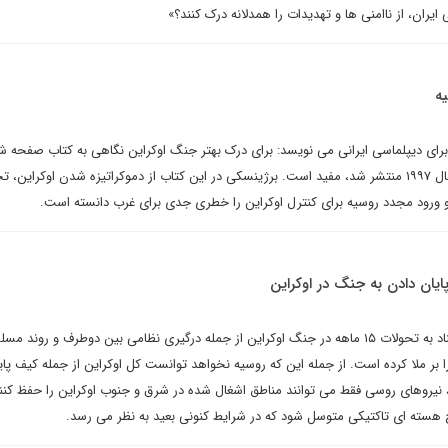
یران، از ناامنی ها و تهدیدات را همدلانه درک کنند؟»
یه
 برای دیپلماسی ایرانی می نویسد: برای درک بهتر جنگ اوکراین نگاهی به کتاب صفحه 
بزرگ زبیگنیو برژینسکی که در سال ۱۹۹۷ منتشر شد، مفید است. برژینسکی در این کتاب از دموکراتیزه شدن اوکراین،
، و ورود مجدد روسیه برای کنترل اوکراین را خطری جدی برای غرب دانسته است.
ایان دادن به جنگ در اوکراین
تحلیل های ژئوپلتیکی که با استناد به تحولات ۱۵ ماهه در جنگ اوکراین از جمله درگیری نظامی بین دوطرف و رو
 بر ملا کرده است. از جمله این که روسیه نخواهد توانست کل اوکراین از جمله کیف پا
 نیروهای روسی فقط می توانند مناطق اشغال شده در شرق و جنوب اوکراین را حفظ کنن
ح هسته ای تاکتیکی متوسل شود که در شرایط کنونی بعید به نظر می رسد.