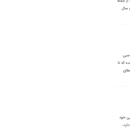
از جمله
 سال
اسبی
ه که تا
عطای
لی خود
ارد،