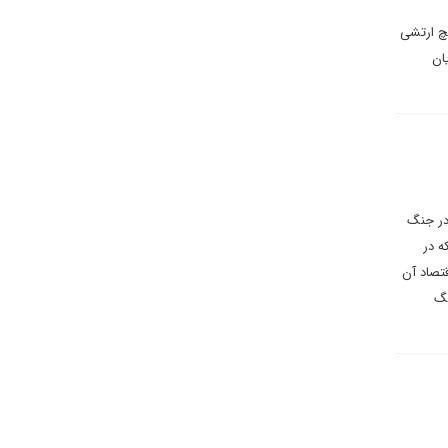
یچ ارتشی
ان
در جنگ
ه در
قتصاد آن
نگ