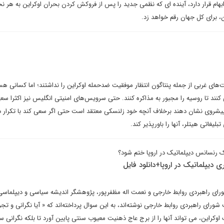
ابهام قرار دارد، آینده ای که نظمی جدید را پس از فروکش کردن بحران اوکراین به هر نح
ن، برای کل جهان رقم خواهد زد.
های غربی از جمله پنتاگون انتظار موفقیت ضدحمله اوکراین را نداشتند؛ اما کسانی هس
ند تا روسیه را مجبور به مذاکره کنند. حتی سرویس‌های امنیتی انگلیس نیز اکثرا سعی
یشروی نشان دهند برخلاف آنچه خود زلنسکی معتقد است حتی اگر سعی کند با تکرار د
غاتی هیتلر، آنها را باورپذیر کند.
یک رنسانس دیپلماتیک در اروپا ختم شود؟
دیپلماتیک در اروپا+دانلود فایل
رای راهبردی روابط خارجی و نعمت اله مظفرپور، پژوهشگر اندیشه سیاسی و دیپلماسی
رای راهبردی روابط خارجی نوشته‌اند، به این سوال پرداخته‌اند که « آیا نگرانی و تجر
گ اوکراین، می تواند آنها را از برج عاج ذهنیت معیوب سنتی پایین آورد تا بلکه نگرانی س