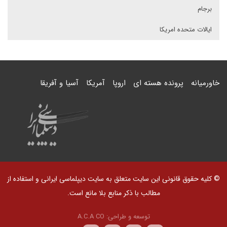
برجام
ایالات متحده امریکا
خاورمیانه
پرونده هسته ای
اروپا
آمریکا
آسیا و آفریقا
© کلیه حقوق قانونی این سایت متعلق به سایت دیپلماسی ایرانی و استفاده از
مطالب با ذکر منابع بلا مانع است.
توسعه و طراحی:
A.C.A CO