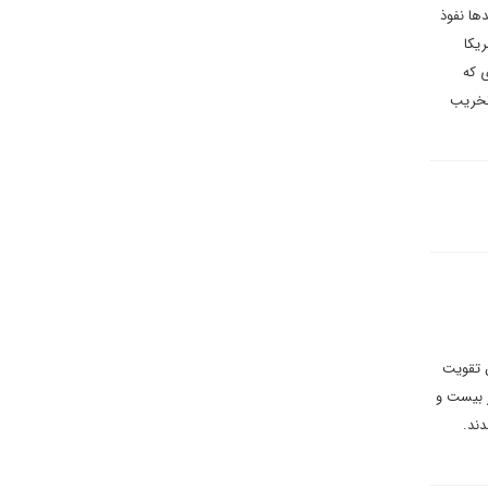
ها نفوذ
یکا
ی که
 تخریب
ق تقویت
ز بیست و
ند.