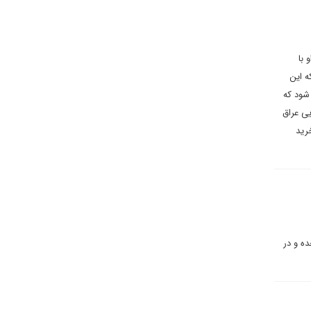
 با
ه این
شود که
یی عراق
رید
ده و در