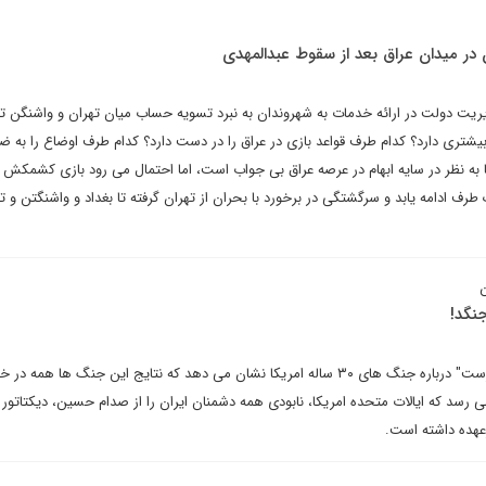
ن در میدان عراق بعد از سقوط عبدالمهدی
ریت دولت در ارائه خدمات به شهروندان به نبرد تسویه حساب میان تهران و واشنگن ت
یشتری دارد؟ کدام طرف قواعد بازی در عراق را در دست دارد؟ کدام طرف اوضاع را به ض
به نظر در سایه ابهام در عرصه عراق بی جواب است، اما احتمال می رود بازی کشمکش ا
طرف ادامه یابد و سرگشتگی در برخورد با بحران از تهران گرفته تا بغداد و واشنگتن و ت
ن
نگد!
حلیل مجله آمریکایی"نشنال انترست" درباره جنگ های ۳۰ ساله امریکا نشان می دهد که نتایج این جنگ ها همه
 رسد که ایالات متحده امریکا، نابودی همه دشمنان ایران را از صدام حسین، دیکتاتور
رعهده داشته است.