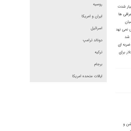
روسیه
سیار شدت
راقی ها
ایران و امریکا
یان
اسرائیل
ی نمی نهد
د شد
دونالد ترامپ
ضربه ای
وره هشت ساله به طور رسمی بیش از ۸۸۰ میلیارد دلار برای
ترکیه
برجام
ایالات متحده امریکا
شن و