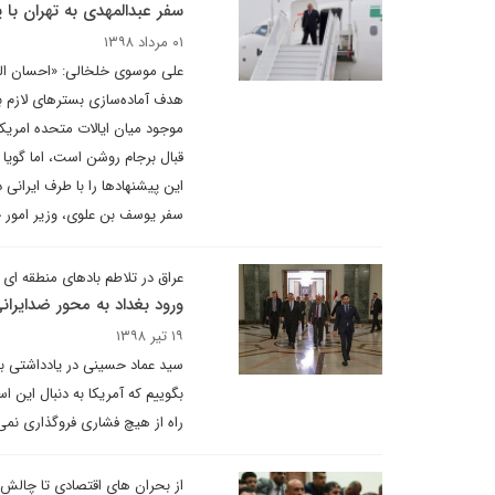
سفر عبدالمهدی به تهران با پ
۰۱ مرداد ۱۳۹۸
علی موسوی خلخالی: «احسان الشم
هدف آماده‌سازی بسترهای لازم بر
موجود میان ایالات متحده امریکا
قبال برجام روشن است، اما گویا
این پیشنهادها را با طرف ایرانی
سفر یوسف بن علوی، وزیر امور خا
عراق در تلاطم بادهای منطقه ای
ورود بغداد به محور ضدایرا
۱۹ تیر ۱۳۹۸
سید عماد حسینی در یادداشتی برا
بگوییم که آمریکا به دنبال این
راه از هیچ فشاری فروگذاری نمی
از بحران های اقتصادی تا چال