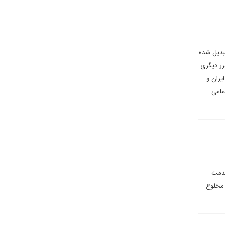
بدیل شده
رر دیگری
یران و
مامی
 در خدمت
 مخلوع