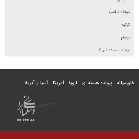
دونالد ترامپ
ترکیه
برجام
ایالات متحده امریکا
خاورمیانه
پرونده هسته ای
اروپا
آمریکا
آسیا و آفریقا