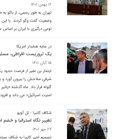
۱۲ بهمن ۱۴۰۱
تهران به طور رسمی، از باکو به
وضعیت گفت وگو کردند. با این و
نوعی درگیری با ایران بر اساس س
در سایه هشدار امریکا
یک تروریست افراطی، مسئو
۱۵ آبان ۱۴۰۱
ایتمار بن غفیر از فرصت حدود ی
شرقی سلاحش را بیرون آورد و به
گلوله قرار داد. ماه گذشته «یائ
امنیت اسرائیل» می داند و افزود 
شکاف کانبرا - تل آویو
تغییر نگاه استرالیا و خشم ا
۲۷ مهر ۱۴۰۱
تصمیم اخیر کانبرا به شکاف سیا