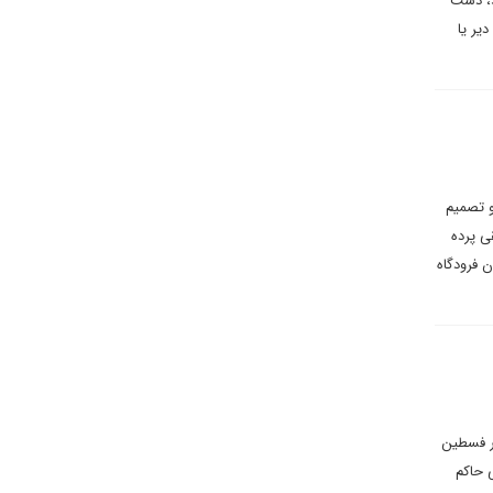
د، دست
یر یا
و تصمیم
ی پرده
ن فرودگاه
در فسطین
 حاکم