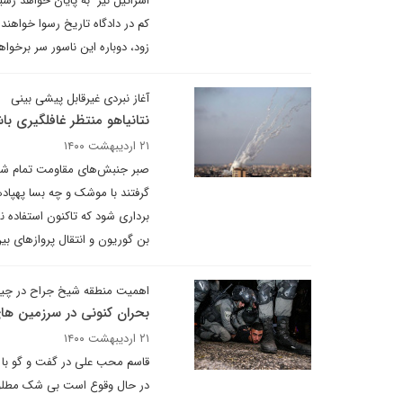
اسرائیل نیز به پایان خواهد رسی
کم در دادگاه تاریخ رسوا خواهند
زود، دوباره این ناسور سر برخواه
آغاز نبردی غیرقابل پیشی بینی
نتانیاهو منتظر غافلگیری با
۲۱ اردیبهشت ۱۴۰۰
صبر جنبش‌های مقاومت تمام شده 
گرفتند با موشک و چه بسا پهپاد
برداری شود که تاکنون استفاده ن
بن گوریون و انتقال پروازهای بی
اهمیت منطقه شیخ جراح در چ
بحران کنونی در سرزمین های
۲۱ اردیبهشت ۱۴۰۰
قاسم محب علی در گفت و گو با د
در حال وقوع است بی شک مطلوب ن