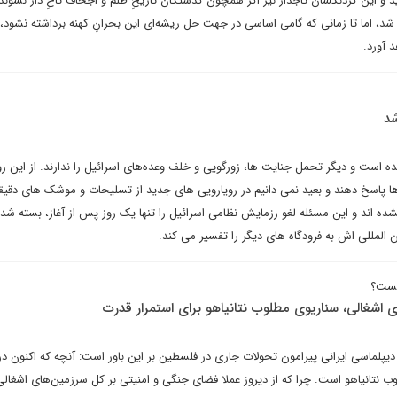
د و این گردنکشان تاجدار نیز اگر همچون گذشتگان تاریخِ ظلم و اجحافْ تاجِ دار نشون
 شد، اما تا زمانی که گامی اساسی در جهت حل ریشه‌ای این بحرانِ کهنه برداشته نشود، د
د آورد.
شد
است و دیگر تحمل جنایت ها، زورگویی و خلف وعده‌های اسرائیل را ندارند. از این ر
ها پاسخ دهند و بعید نمی دانیم در رویارویی های جدید از تسلیحات و موشک های دقیق
شده اند و این مسئله لغو رزمایش نظامی اسرائیل را تنها یک روز پس از آغاز، بسته شد
ن المللی اش به فرودگاه های دیگر را تفسیر می کند.
یست؟
 اشغالی، سناریوی مطلوب نتانیاهو برای استمرار قدرت
یپلماسی ایرانی پیرامون تحولات جاری در فلسطین بر این باور است: آنچه که اکنون 
تانیاهو است. چرا که از دیروز عملا فضای جنگی و امنیتی بر کل سرزمین‌های اشغالی