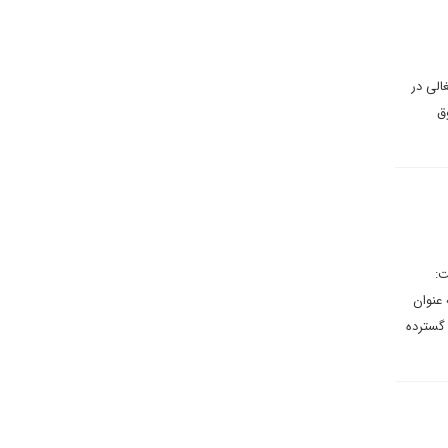
الی در
ق
ت:
 عنوان
 گسترده