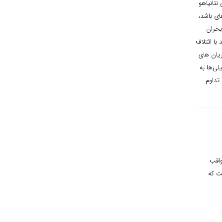
تانیاهو
ای باشد،
بحران
با ائتلاف
ریان های
ی‌ها به
تداوم
واقب
ت که