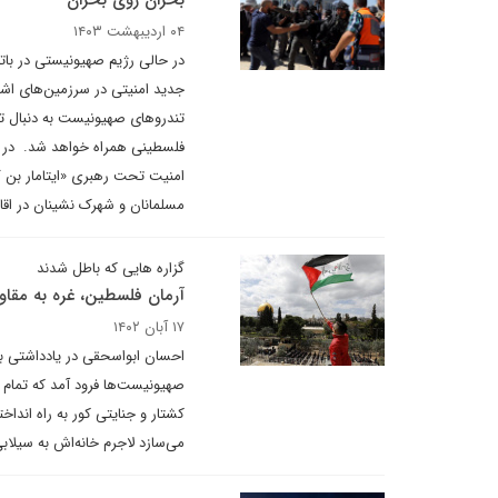
بحران روی بحران
۰۴ اردیبهشت ۱۴۰۳
در حالی رژیم صهیونیستی در باتل
جدید امنیتی در سرزمین‌های ا
تندروهای صهیونیست به دنبال ت
فلسطینی همراه خواهد شد. در ه
امنیت تحت رهبری «ایتامار بن گو
مسلمانان و شهرک نشینان در اق
گزاره هایی که باطل شدند
آرمان فلسطین، غره به مقا
۱۷ آبان ۱۴۰۲
احسان ابواسحقی در یادداشتی بر
صهیونیست‌ها فرود آمد که تمام آ
کشتار و جنایتی کور به راه انداخته
می‌سازد لاجرم خانه‌اش به سیلاب