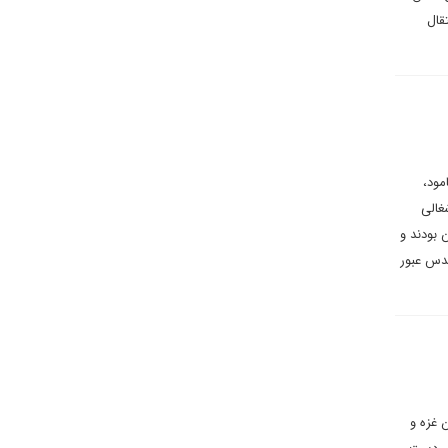
قال
مود،
غالی
 بودند و
قدس عبور
 غزه و