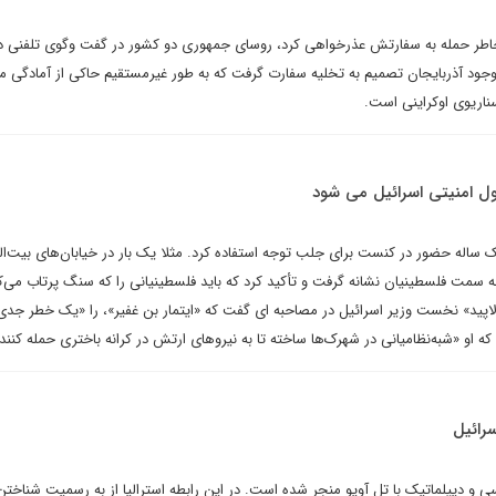
 خاطر حمله به سفارتش عذرخواهی کرد، روسای جمهوری دو کشور در گفت وگوی تلفنی در
جود آذربایجان تصمیم به تخلیه سفارت گرفت که به طور غیرمستقیم حاکی از آمادگی م
ناریوی اوکراینی است.
ل امنیتی اسرائیل می شود
ک ساله حضور در کنست برای جلب توجه استفاده کرد. مثلا یک بار در خیابان‌های بیت‌
 سمت فلسطینیان نشانه گرفت و تأکید کرد که باید فلسطینیانی را که سنگ پرتاب می‌
یر لاپید» نخست وزیر اسرائیل در مصاحبه ای گفت که «ایتمار بن غفیر»، را «یک خطر جدی
که او «شبه‌نظامیانی در شهرک‌ها ساخته تا به نیروهای ارتش در کرانه باختری حمله کنند
سرائیل
سی و دیپلماتیک با تل آویو منجر شده است. در این رابطه استرالیا از به رسمیت شناخ