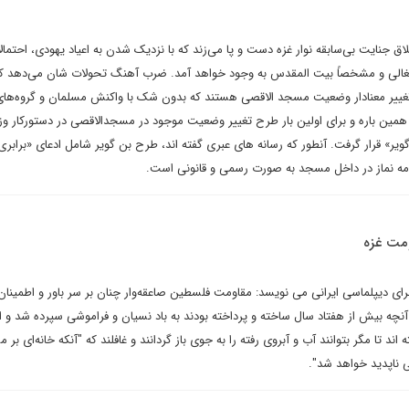
اق جنایت بی‌سابقه نوار غزه دست و پا می‌زند که با نزدیک شدن به اعیاد یهودی، احتمال
شغالی و مشخصاً بیت المقدس به وجود خواهد آمد. ضرب آهنگ تحولات شان می‌دهد ک
غییر معنادار وضعیت مسجد الاقصی هستند که بدون شک با واکنش مسلمان و گروه‌های
مین باره و برای اولین بار طرح تغییر وضعیت موجود در مسجدالاقصی در دستورکار وز
یر» قرار گرفت. آنطور که رسانه های عبری گفته اند، طرح بن گویر شامل ادعای «برابری
امه نماز در داخل مسجد به صورت رسمی و قانونی است.
ومت غزه
ای دیپلماسی ایرانی می نویسد: مقاومت فلسطین صاعقه‌وار چنان بر سر باور و اطمینان
نچه بیش از هفتاد سال ساخته و پرداخته بودند به باد نسیان و فراموشی سپرده شد و اک
 اند تا مگر بتوانند آب و آبروی رفته را به جوی باز گردانند و غافلند که "آنکه خانه‌ای بر 
ی ناپدید خواهد شد".