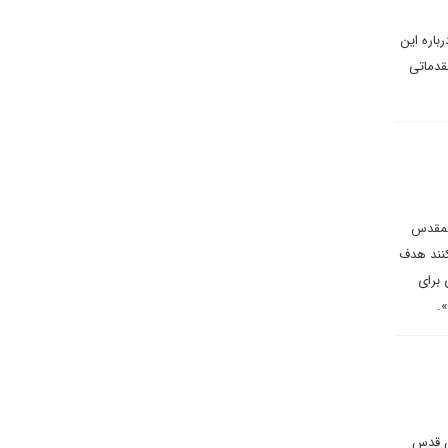
باره این
قدماتی
المقدس
کنند هدف
 برای
».
تن قدس