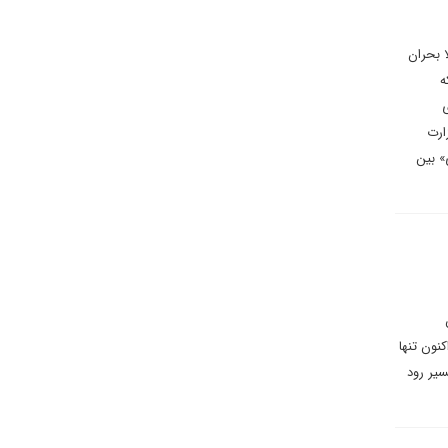
ا بحران
ه
ارت
» بین
نون تنها
مسیر رود