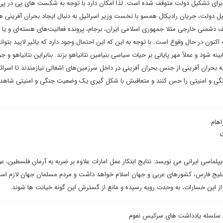
ای تشکیل دولت متوقف شده است. لذا امکان دارد با توجه به شکست های پی در پی ن
یل دولت، جریان رادیکال همسو با نخست وزیر اسرائیل به دنبال ایجاد بحران آفرینی ه
ف دشمنی خارجی مثلا جمهوری اسلامی ایران، برجام، پرونده فعالیت‌های هسته‌ای و یا 
اکنون در حال وقوع است. با توجه به این که این احتمال وجود دارد که یائیر لاپید بتواند 
نه شود و عملاً مهر پایانی بر حیات سیاسی بنیامین نتانیاهو بزند. بنابراین نتانیاهو و ج
بحران آفرینی از جنس بحران آفرینی در داخل سرزمین‌های اشغالی نیازمندند تا اسرائیل
ی و امنیتی را حس کنند و متعاقبش با شکل گیری یک وضعیت جنگی و امنیتی شاهد 
اهام
ت
یپلماسی ایرانی می نویسد: نتایج ابتکار عمل امارات علاوه بر ضربه به آرمان فلسطین، ع
خلیج فارس، کشورهای عربی و جهان اسلام خواهد داشت و مردم مسلمان جهان لازم اس
این خسارات، به وحدت رویه رسیده و مانع از گسترش این گونه خیانت ها شوند.
سلسله یادداشت های سرکیس نعوم