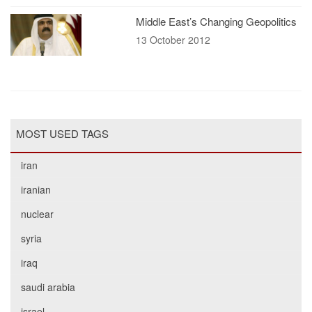
Middle East’s Changing Geopolitics
13 October 2012
MOST USED TAGS
iran
iranian
nuclear
syria
iraq
saudi arabia
israel