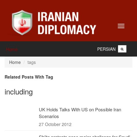
Toggle
navigati
PERSIAN
Home
Home
tags
Related Posts With Tag
including
UK Holds Talks With US on Possible Iran
Scenarios
27 October 2012
Shiite protests pose major challenge for Saudi