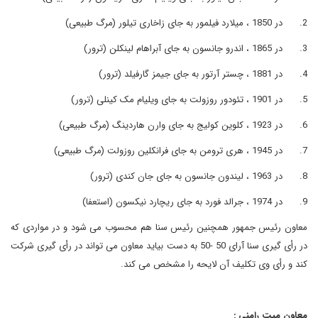
2.
در 1850 ، میلارد فیلمور به جای زاخاری تیلور (مرگ طبیعی)
3.
در 1865 ، اندرو جانسون به جای آبراهام لینکلن (ترور)
4.
در 1881 ، چستر آرتور به جای جیمز گارفیلد (ترور)
5.
در 1901 ، تئودور روزولت به جای ویلیام مک کینلی (ترور)
6.
در 1923 ، کلوین کولیج به جای وارن هاردینگ (مرگ طبیعی)
7.
در 1945 ، هری ترومن به جای فرانکلین روزولت (مرگ طبیعی)
8.
در 1963 ، لیندون جانسون به جای جان کندی (ترور)
9.
در 1974 ، جرالد فورد به جای ریچارد نیکسون (استعفا)
معاون رئیس جمهور همچنین رئیس سنا هم محسوب می شود و در مواردی که
در رأی گیری سنا آرای 50 -50 به دست بیاید معاون می تواند در رأی گیری شرکت
کند و رأی وی تکلیف آن لایحه را مشخص می کند.
معاون میت رامنی :