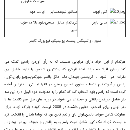
سیاست خارجی
کلی آیوت
سناتور نیوهمشایر
ایالت مهم
هالی باربر
فرماندار سابق میسی
نفوذ بالا در حزب
سیپی
منبع : واشینگتن پست، پولیتیکو، نیویورک تایمز
هرکدام از این افراد دارای مزایایی هستند که به رأی آوردن رامنی کمک می
کند.ازمیان افراد نام برده شده افرادی که بیشترین شانس را دارند شامل این
نفرات می شود : کریستی،جیندال،مک دانل،پالنتی،پورتمن،روبیو،رایان،تون،
رایس و آیوت.تیم انتخاب معاون کمپین رامنی در انتها لیستی 3 نفره را آماده
کرده است که رامنی باید انتخاب کند که کدام را به معاونت خود قبول دارد این سه
نفر شامل پورتمن،پالنتی و جیندال می شوند.در دوره های قبل هم کاندیداها 3
نفر نهایی برای انتخاب معاون داشتند.در 2008 لیست کوتاه باراک اوباما برای
معاونت شامل جوزف بایدن،اوان بای و تیم کاین بود که اوباما بایدن را انتخاب کرد
و لیست کوتاه مک کین شامل میت رامنی،تیم پالنتی و جوزف لیبرمن بود.ولی
مک کین پیلین را انتخاب کرد.گفته می شود انتخاب اصلی رامنی بود ولی مک