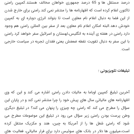
درصد مستقل ها و 65 درصد جمهوری خواهان مخالف هستند.کمپین رامنی
تاکنون اعلام کرده است که اظهارنامه ها را منتشر نمی کند.رامنی برای خارج شدن
از این فضا به دنبال اعلام نام معاون است تا بتواند انرژی دوباره ای به کمپین
خودش دهد.البته امکان اعلام نام معاون بعد از سفر بین المللی رامنی هم وجود
دارد.رامنی در هفته ی آینده به انگلیس،لهستان و اسرائیل سفر خواهد کرد.رامنی
با این سفر به دنبال تقویت نقطه ضعفش یعنی فقدان تجربه در سیاست خارجی
است.
تبلیغات تلویزیونی :
آخرین تبلیغ کمپین اوباما به مالیات دادن رامنی اشاره می کند و این که وی
اظهارنامه های مالیاتی سال های پیش خود را چرا منتشر نمی کند و در پایان این
سؤال را مطرح می کند که رامنی چه چیزی را پنهان می کند؟ در تبلیغ دیگری
وطن پرست بودن رامنی زیر سؤال می رود در تبلیغ این موضوعات مطرح می
شود که رامنی شغل ها را از آمریکا به چین، هند و مکزیک منتقل کرده
است،میلیون ها دلار در بانک های سوئیس دارد برای فرار مالیاتی، فعالیت های