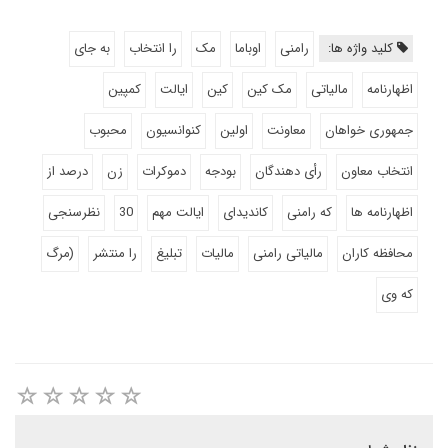
کلید واژه ها:
رامنی
اوباما
مک
را انتخاب
به جای
اظهارنامه
مالیاتی
مک کین
کین
ایالت
کمپین
جمهوری خواهان
معاونت
اولین
کنوانسیون
محبوب
انتخاب معاون
رأی دهندگان
بودجه
دموکرات
زن
درصد از
اظهارنامه ها
که رامنی
کاندیدای
ایالت مهم
30
نظرسنجی
محافظه کاران
مالیاتی رامنی
مالیات
تبلیغ
را منتشر
(مرگ
که وی