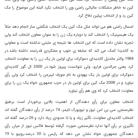
کین به خاطر مشکلات مالیاتی رامنی وی را انتخاب نکرد البته این موضوع را مک
کین رد و از انتخاب پیلین دفاع کرد.
امسال رامنی هم می تواند مثل مک کین یک انتخاب شگفتی ساز انجام دهد مثلاً
یک هیسپنیک را انتخاب کند یا دوباره یک زن را به عنوان معاون انتخاب کند ولی
تجربه نشان داده است که این انتخاب ها نتیجه ی مثبتی نداشته است و معاونی
به کاندیدا کمک می کند که سابقه ی خوب و عملکردی قدرتمند داشته باشد.در
1984 والتر ماندیل کاندیدای دموکرات برای اولین بار یک زن را به معاونت انتخاب
کرد یعنی جرالدین فرارو، ولی نتوانست پیروز شود.در 2000 ال گور کاندیدای
دموکرات برای اولین بار یک یهودی به نام جوزف لیبرمن را انتخاب کرد ولی رأی
نیاورد و در 2008 مک کین برای اولین بار در حزب جمهوری خواه یک زن را برای
معاونت انتخاب کرد که وی هم رأی نیاورد.
انتخاب معاون برای رأی دهندگان از اهمیت بالایی برخوردار است برطبق
نظرسنجی سی بی اس نیوز و نیویورک تایمز، 74 درصد از رأی دهندگان گفته اند
انتخاب کاندیدای معاونت، تأثیر زیاد و یا تا حدودی زیاد دارد و 26 درصد گفته اند
تأثیری بر رأی آنها ندارد.نظرسنجی صورت گرفته توسط فاکس نیوز از میان رأی
دهندگان جمهوری خواه نشان می دهد که رایس با 30 درصد،روبیو با 19