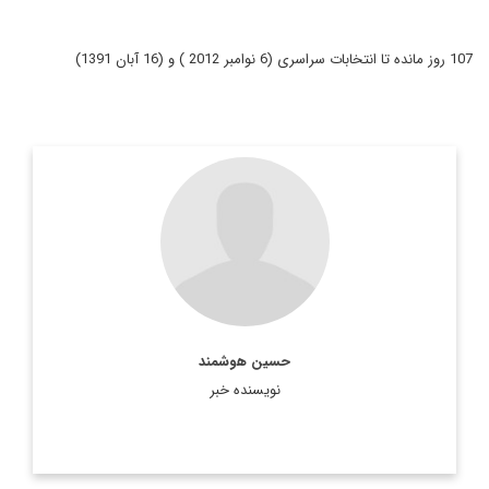
107 روز مانده تا انتخابات سراسری (6 نوامبر 2012 ) و (16 آبان 1391)
عضو هيئت تحريريه ديپلماسي ايراني
hossein. houshmand@gmail.com
اطلاعات بیشتر
حسین هوشمند
نویسنده خبر