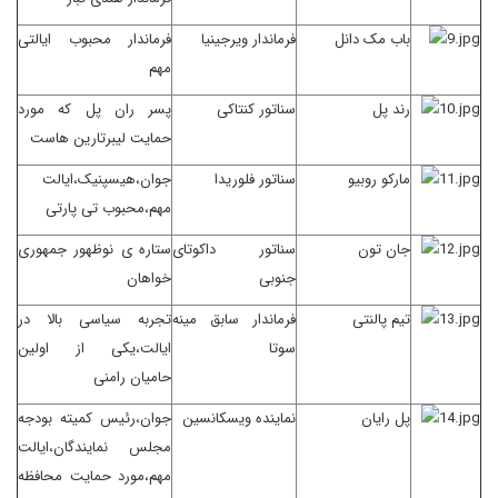
باب مک دانل
فرماندار ویرجینیا
فرماندار محبوب ایالتی
مهم
رند پل
سناتور کنتاکی
پسر ران پل که مورد
حمایت لیبرتارین هاست
مارکو روبیو
سناتور فلوریدا
جوان،هیسپنیک،ایالت
مهم،محبوب تی پارتی
جان تون
سناتور داکوتای
ستاره ی نوظهور جمهوری
جنوبی
خواهان
تیم پالنتی
فرماندار سابق مینه
تجربه سیاسی بالا در
سوتا
ایالت،یکی از اولین
حامیان رامنی
پل رایان
نماینده ویسکانسین
جوان،رئیس کمیته بودجه
مجلس نمایندگان،ایالت
مهم،مورد حمایت محافظه