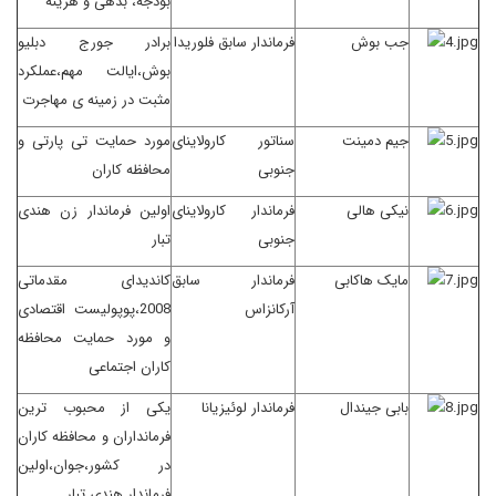
بودجه، بدهی و هزینه
جب بوش
فرماندار سابق فلوریدا
برادر جورج دبلیو
بوش،ایالت مهم،عملکرد
مثبت در زمینه ی مهاجرت
جیم دمینت
سناتور کارولاینای
مورد حمایت تی پارتی و
جنوبی
محافظه کاران
نیکی هالی
فرماندار کارولاینای
اولین فرماندار زن هندی
جنوبی
تبار
مایک هاکابی
فرماندار سابق
کاندیدای مقدماتی
آرکانزاس
2008،پوپولیست اقتصادی
و مورد حمایت محافظه
کاران اجتماعی
بابی جیندال
فرماندار لوئیزیانا
یکی از محبوب ترین
فرمانداران و محافظه کاران
در کشور،جوان،اولین
فرماندار هندی تبار