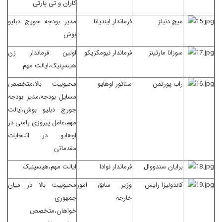
کاران و تی پارتی
میچ دنیلز
فرماندار ایندیانا
مدیر بودجه جورج دبلیو
بوش
سوزانا مارتینز
فرماندار نیومکزیکو
اولین فرماندار زن
هیسپنیک،ایالت مهم
راب پورتمن
سناتور اوهایو
محبوبیت بالا،متخصص
مسایل بودجه،مدیر بودجه
جورج دبلیو بوش،ایالت
مهم،عامل پیروزی رامنی در
اوهایو در انتخابات
مقدماتی
برایان سندووال
فرماندار نوادا
ایالت مهم،هیسپنیک
کاندولیزا رایس
وزیر سابق امور
محبوبیت بالا در میان
خارجه
جمهوری
خواهان،متخصص