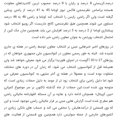
درصد،کریستی 8 درصد و رایان با 8 درصد محبوب ترین کاندیداهای معاونت
هستند.براساس نظرسنجی فاکس نیوز اوباما 45 به 41 درصد از رامنی پیشی
گرفته است ولی اگر رامنی رایس را انتخاب کند اوباما و رامنی 46 به 46 درصد
مساوی می شوند.همچنین طبق نظرسنجی کالج ماریست اگر روبیو انتخاب شود
پیشتازی اوباما از 2 درصد به 5 درصد افزایش می یابد.همچنین جان مک کین از
احتمال انتخاب پورتمن به عنوان معاون رامنی خبر داده است.
در روزهای اخیر خبرهایی مبنی بر انتخاب معاون توسط رامنی در هفته ی جاری
شنیده شد. البته به طور رسمی معاون در کنوانسیون ملی جمهوری خواهان که در
روزهای 27 تا 30 آگوست در تمپای فلوریدا برگزار می شود معرفی خواهد شد ولی
همیشه قبل از کنوانسیون انتخاب می شود، که زمان آن در دوره های مختلف
متفاوت بوده است و معمولاً در هفته ی آخر منتهی به کنوانسیون معرفی می
شود.اما دلیل رامنی برای انتخاب زود تر از موعد به دلیل حملات زیادی است که
متوجه وی شده است.این حملات از ماه گذشته تاکنون بر سر موضوع کمپانی
«بین کپیتال» همچنان ادامه دارد و علاوه بر آن مسئله اظهارنامه مالیاتی رامنی
هم مطرح شده است.گزارش هایی مبنی بر فرار مالیاتی رامنی موجود است و این
که وی قسمتی از درآمدهایش را مخفی می کند و حساب های بانکی زیادی در
کشورهای خارجی از جمله سوئیس دارد.همچنین وی قسمتی از فعالیت های