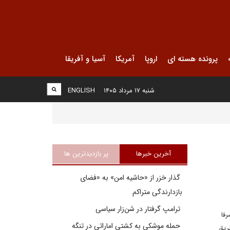
پرونده هسته ای
اروپا
آمریکا
آسیا و آفریقا
شنبه ۱۷ مرداد ۱۴۰۵
ENGLISH
آخرین خبرها
پر بازدیدترین ها
گذار خزر از «حاشیه امن» به «فضای
بازدارندگی متراکم
ترامپ گرفتار در شن‌زار سیاسی
رفا
حمله موشکی به کشتی اماراتی در تنگه
ریق