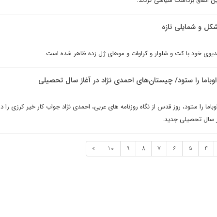
این اتفاق برداشت سیاسی کردند.
 شکل و شمایلی تازه
دیوی خود با کت و شلوار و کراوات و موهای ژل زده ظاهر شده است.
 اوباما را ستود/ چیستان‌های احمدی نژاد در آغاز سال تحصيلی
باما را ستود، روز قدس از نگاه روزنامه های عربی، احمدی نژاد جواب کار خیر کرزی را دا
ز سال تحصيلى جديد.
»
10
9
8
7
6
5
4