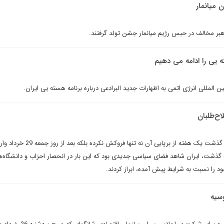
 ميانمار
بر مخالف در حبس رژيم ميانمار جشن تولد گرفتند.
 يى را ادامه مى دهيم
ن المللى انرژى اتمى به اظهارات جديد البرادعى درباره برنامه هسته يى ايران.
ح‌طلبان
تب انتخابات ریاست جمهوری با گذشت یک هفته از برپایی آن نه تنها فر
 گذشت، ایران شاهد فضای سیاسی جدیدی بود که این بار در انحصار احزاب و دانشگاه‌ها
 را نسبت به شرایط پیش آمده، ابراز کردند.
وسیه