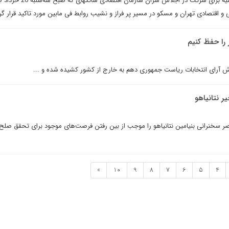
با سفر محمود احمدی‌نژاد به روسیه برای شرکت در اجلاس سران سازمان 
و اقتصادی تهران و مسکو در مسیر پر فراز و نشیب روابط فی مابین مورد تاکید قرار گ
ر را حفظ کنیم
ش آرای انتخابات ریاست جمهوری دهم به خارج از کشور کشیده شده و ...
ر نتانياهو
خنرانى بنيامين نتانياهو را موجب از بين رفتن فرصت‌هاى موجود برای تحقق صلح 
»
10
9
8
7
6
5
4