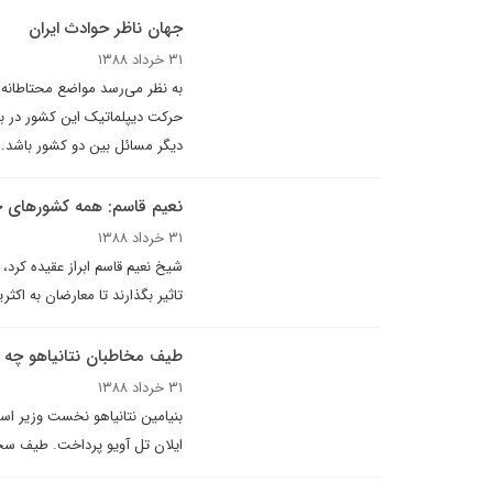
جهان ناظر حوادث ایران
۳۱ خرداد ۱۳۸۸
به نظر می‌رسد مواضع محتاطانه ک
حرکت دیپلماتیک این کشور در برا
دیگر مسائل بین دو کشور باشد.
نعيم قاسم: همه کشورهاى خار
۳۱ خرداد ۱۳۸۸
شیخ نعيم قاسم ابراز عقیده کرد، ا
تاثير بگذارند تا معارضان به اکث
طيف مخاطبان نتانياهو چه 
۳۱ خرداد ۱۳۸۸
بنیامین نتانیاهو نخست وزير اسرا
ايلان تل آويو پرداخت. طيف سخ