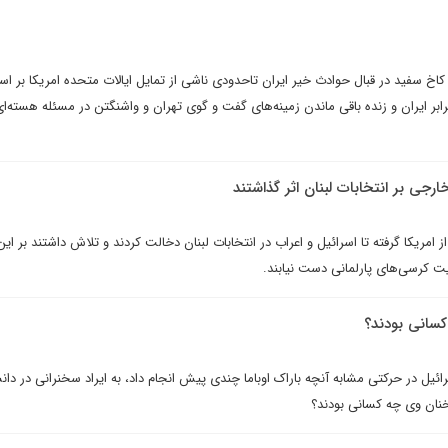
اخ سفید در قبال حوادث خیر ایران تاحدودی ناشی از تمایل ایالات متحده امریکا بر است
بر ایران و زنده باقی ماندن زمینه‌های گفت و گوی تهران و واشنگتن در مسئله هسته‌ای
جى بر انتخابات لبنان اثر گذاشتند
ز امريکا گرفته تا اسرائيل و اعراب در انتخابات لبنان دخالت کردند و تلاش داشتند بر اين
ريت کرسى‌هاى پارلمانى دست نيابند.
کسانى بودند؟
ئيل در حرکتى مشابه آنچه باراک اوباما چندى پيش انجام داد، به ايراد سخنرانى در دانش
نان وى چه کسانى بودند؟