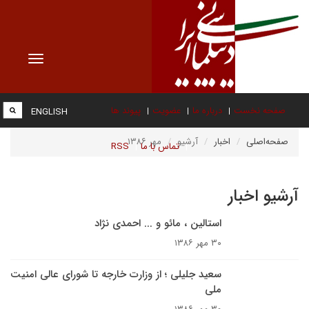
Toggle
vigation
صفحه نخست
درباره ما
عضویت
پیوند ها
ENGLISH
صفحه‌اصلی
اخبار
آرشیو
مهر ۱۳۸۶
تماس با ما
RSS
آرشیو اخبار
استالين ،‌ مائو و ... احمدى نژاد
۳۰ مهر ۱۳۸۶
سعید جلیلی ؛ از وزارت خارجه تا شورای عالی امنيت
ملی