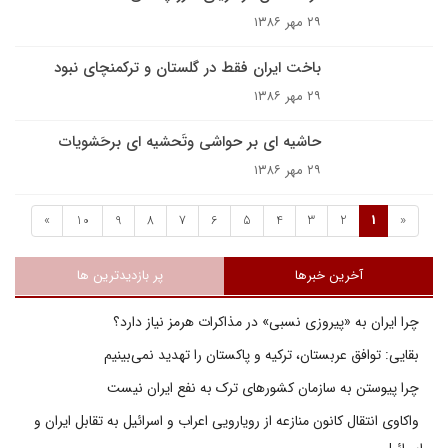
۲۹ مهر ۱۳۸۶
باخت ایران فقط در گلستان و ترکمنچای نبود
۲۹ مهر ۱۳۸۶
حاشيه اى بر حواشى وتَحشيه اى برحَشویات
۲۹ مهر ۱۳۸۶
»
10
9
8
7
6
5
4
3
2
1
«
آخرین خبرها
پر بازدیدترین ها
چرا ایران به «پیروزی نسبی» در مذاکرات هرمز نیاز دارد؟
بقایی: توافق عربستان، ترکیه و پاکستان را تهدید نمی‌بینیم
چرا پیوستن به سازمان کشورهای ترک به نفع ایران نیست
واکاوی انتقال کانون منازعه از رویارویی اعراب و اسرائیل به تقابل ایران و