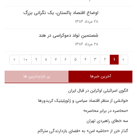
اوضاع اقتصاد پاکستان، یک نگرانی بزرگ
۲۸ مرداد ۱۳۸۶
شصتمین تولد دموکراسی در هند
۲۸ مرداد ۱۳۸۶
»
10
9
8
7
6
5
4
3
2
1
«
آخرین خبرها
پر بازدیدترین ها
الگوی اسرائیلی اوکراین در قبال ایران
خوانشی از منظر اقتصاد سیاسی و ژئوپلیتیک کریدورها
«محاصره در برابر محاصره»
سه خطای راهبردی تهران
گذار خزر از «حاشیه امن» به «فضای بازدارندگی متراکم