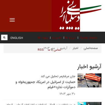
Toggle
vigation
صفحه نخست
درباره ما
عضویت
پیوند ها
ENGLISH
صفحه‌اصلی
اخبار
آرشیو
مهر ۱۴۰۳
تماس با ما
RSS
آرشیو اخبار
جان مرشایمر تحلیل می کند
حمایت از اسرائیل در امریکا، جمهوریخواه و
دموکرات ندارد+فیلم
۳۰ مهر ۱۴۰۳
در مسابقات بین المللی ابداعات و اختراعات کرواسی انجام