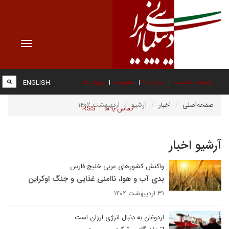
Toggle
vigation
صفحه نخست
درباره ما
عضویت
پیوند ها
ENGLISH
صفحه‌اصلی
اخبار
آرشیو
اردیبهشت ۱۴۰۲
تماس با ما
RSS
آرشیو اخبار
واکنش کشورهای عربی خلیج فارس
بدی آب و هوا، ناامنی غذایی و جنگ اوکراین
۳۱ اردیبهشت ۱۴۰۲
اردوغان به دنبال انرژی ارزان است