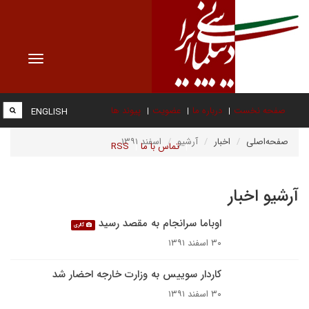
Toggle
vigation
صفحه نخست
درباره ما
عضویت
پیوند ها
ENGLISH
صفحه‌اصلی
اخبار
آرشیو
اسفند ۱۳۹۱
تماس با ما
RSS
آرشیو اخبار
اوباما سرانجام به مقصد رسید
گالری
۳۰ اسفند ۱۳۹۱
کاردار سوییس به وزارت خارجه احضار شد
۳۰ اسفند ۱۳۹۱