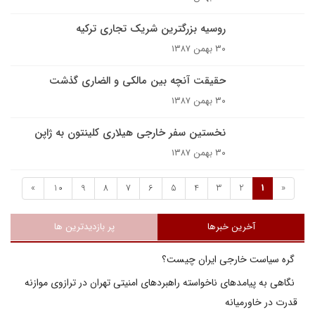
روسیه بزرگترین شریک تجاری ترکیه
۳۰ بهمن ۱۳۸۷
حقیقت آنچه بین مالکی و الضاری گذشت
۳۰ بهمن ۱۳۸۷
نخستین سفر خارجی هیلاری کلینتون به ژاپن
۳۰ بهمن ۱۳۸۷
»
10
9
8
7
6
5
4
3
2
1
«
آخرین خبرها
پر بازدیدترین ها
گره سیاست خارجی ایران چیست؟
نگاهی به پیامدهای ناخواسته راهبردهای امنیتی تهران در ترازوی موازنه
قدرت در خاورمیانه