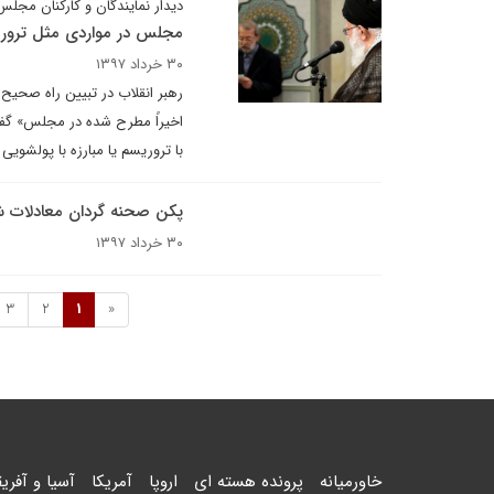
دیدار نمایندگان و کارکنان مجلس
مجلس در مواردی مثل تروریس
۳۰ خرداد ۱۳۹۷
رهبر انقلاب در تبیین راه صحیح ب
اخیراً مطرح شده در مجلس» گفتی
با تروریسم یا مبارزه با پولشویی 
پکن صحنه گردان معادلات ش
۳۰ خرداد ۱۳۹۷
3
2
1
«
خاورمیانه
پرونده هسته ای
اروپا
آمریکا
آسیا و آفریق