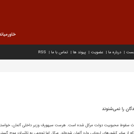
خاورمیانه
خست
درباره ما
عضویت
پیوند ها
تماس با ما
RSS
گان را نمی‌شنوند
باعث سقوط محبوبیت دولت مرکل شده است. هرست سیهورف وزیر داخلی آلمان، خواستا
 از سایر کشورهای اروپایی وارد آلمان شده‌اند. مرکل اما توجهی به تاثیرات موج گسترد