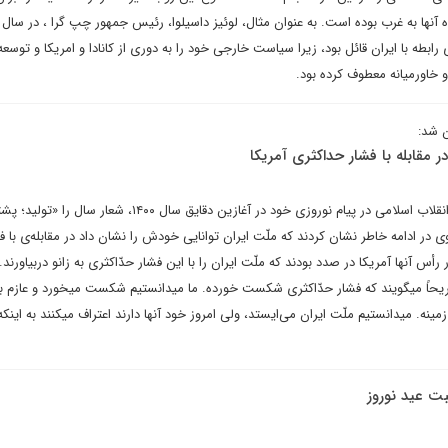
ه آنها به غرب بوده است. به عنوان مثال، لوئیز داسیلوا، رئیس جمهور چپ گرا ، در سال
ایی را برای رابطه با ایران قائل بود، زیرا سیاست خارجی خود را به دوری از کانادا و امریکا و توسعه
و خاورمیانه معطوف کرده بود.
ن شد:
 در مقابله با فشار حداکثری آمریکا
حضرت آیت الله خامنه ای، رهبر انقلاب اسلامی در پیام نوروزی خود در آغازین دقایق سال ۱۴۰۰، ش
 وی در ادامه خاطر نشان کردند که ملّت ایران توانایی خودش را نشان داد در مقابله‌ی با ف
س آنها آمریکا در صدد بودند که ملّت ایران را با این فشار حدّاکثری به زانو دربیاورند. 
صریحاً میگویند که فشار حدّاکثری شکست خورده. ما میدانستیم شکست میخورد و عازم ب
ه. میدانستیم ملّت ایران می‌ایستد، ولی امروز خود آنها دارند اعتراف میکنند به اینکه
بت عید نوروز