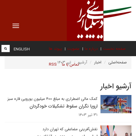
Toggle
vigation
صفحه نخست
درباره ما
عضویت
پیوند ها
ENGLISH
صفحه‌اصلی
اخبار
آرشیو
تیر ۱۴۰۳
تماس با ما
RSS
آرشیو اخبار
کمک مالی اضطراری به مبلغ ۴۰۰ میلیون یورویی قاره سبز
اروپا نگران سقوط تشکیلات خودگردان
۳۱ تیر ۱۴۰۳
نقش‌آفرینی مضاعفی که تهران دارد