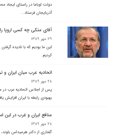
دولت اوباما در راستای ایجاد مح
آذربایجان فرستاد...
آقای متکی چه کسی اروپا را
۲۹ مهر ۱۳۸۹
کردیم.
اتحاديه عرب ميان ايران و تر
۲۸ مهر ۱۳۸۹
پس از اجلاس اتحاديه عرب در س
بهبودى رابطه با ايران افزايش 
منافع ایران و غرب در این ا
۲۸ مهر ۱۳۸۹
گفتاری از دکتر هرمیداس باوند، 