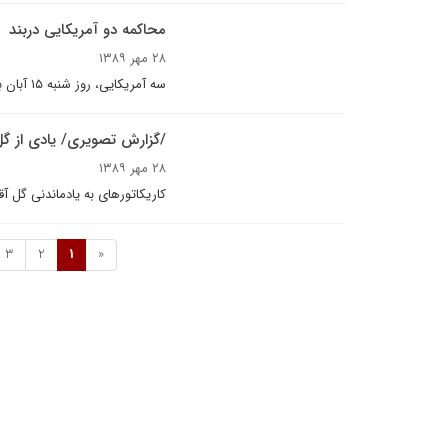
محاکمه دو آمریکایی دربند
۲۸ مهر ۱۳۸۹
سه آمریکایی، روز شنبه ۱۵ آبان به اتهام «جاسوسی و ورود غیرمجاز به خاک ایران» توسط قاضی صلواتی محاکمه خواهند شد.
/گزارش تصويرى/ يادى از گل
۲۸ مهر ۱۳۸۹
کاريکاتورهاى به يادماندنى گل آ
3
2
1
«