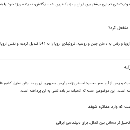
دودیت‌های تجاری بیشتر بین ایران و نزدیک‌ترین همسایگانش، نماینده ویژه خود را به 
 منفعل کرد؟
این ما بودیم که با نادیده گرفتن اروپا و رفتن به دامان چین و روسیه، تروئیکای اروپا را به 1+5 تب
کيه
رت و پس از آن سفر محمود احمدى‌نژاد، رئيس جمهورى ايران به لبنان تمايل کشورهاى
يافته است. اين موضوعى است که الحيات در يادداشتى به آن پرداخته است.
ست که وارد مذاکره شوند
تحلیل‌گر مسائل بین الملل. براى ديپلماسى ايرانى