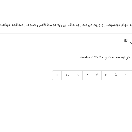
 آقا
قا درباره سياست و مشکلات جامعه.
»
10
9
8
7
6
5
4