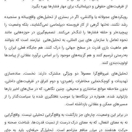
از ظرفیت‌های حقوقی و دیپلماتیک برای مهار فشارها بهره بگیرد.
رویکردهای عجولانه یا واکنشی، اگر در بستری از تحلیل‌های واقع‌بینانه و سنجیده
رشد نکنند، نه‌تنها گرهی از کار فروبسته دیپلماسی نمی‌گشایند، بلکه وضعیت را
پیچیده‌تر و حلقه فشارها را تنگ‌تر می‌کنند. تصمیم‌گیری در حوزه‌هایی مانند
نحوه تعامل با سازمان های بین المللی، به تحلیل‌هایی نیازمند است که بتوانند
هم ماهیت بازی قدرت در سطح جهانی را درک کنند، هم جایگاه فعلی ایران را
به‌درستی ترسیم کنند و هم گزینه‌های موجود را بر اساس برآورد عقلانی از پیامدها
اولویت‌بندی کنند.
تحلیل‌های غیرواقع‌گرا معمولاً دو ویژگی مشترک دارند: نخست، ساده‌سازی
تهدیدات و کوچک‌نمایی مخاطرات راهبردی؛ و دوم اغراق در ظرفیت‌های داخلی،
بدون ملاحظه موانع ساختاری و محیطی. چنین نگاهی، که در سال‌های اخیر بارها
بازتولید شده، همواره در بزنگاه‌ها یا موجب غافلگیری شده یا سیاست‌گذار را از
مسیرهای ممکن و عقلانی بازداشته است.
در برابر این وضعیت، چاره‌ای جز بازگشت به واقع‌گرایی تحلیلی نیست. واقع‌گرایی
نه به معنای انفعال، که به معنای درک درست از نسبت قدرت‌ها، شناخت صحنه و
حرکت هدفمند در میان منافع متزاحم است. تحلیل‌گر حرفه‌ای، باید به جای