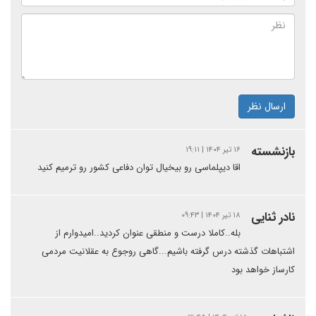
ارسال نظر
بازنشسته
۱۶ تیر ۱۴۰۴ | ۱۹:۱۱
اقا دیپلماسی رو بیخیال توان دفاعی کشور رو ترمیم کنید
نادر ثنایی
۱۸ تیر ۱۴۰۴ | ۰۹:۴۳
بله..کاملا درست و منطقی عنوان کردید..امیدوارم از
اشتباهات گذشته درس گرفته باشیم...گاهی روجوع به عقلانیت مردمی
کارساز خواهد بود