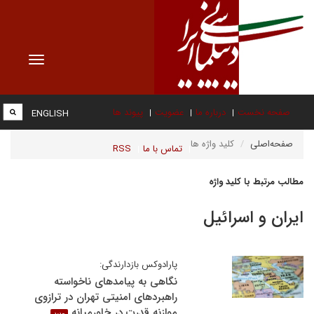
Toggle
vigation
صفحه نخست
درباره ما
عضویت
پیوند ها
ENGLISH
صفحه‌اصلی
کلید واژه ها
تماس با ما
RSS
مطالب مرتبط با کلید واژه
ایران و اسرائیل
پارادوکس بازدارندگی:
نگاهی به پیامدهای ناخواسته
راهبردهای امنیتی تهران در ترازوی
موازنه قدرت در خاورمیانه