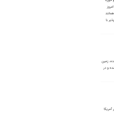
 حوزه
مروز
همانند
یر با
ده، زمین
ده و در
آمریکا