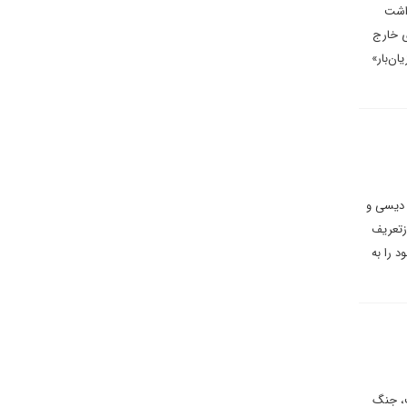
داشت
ی خارج
ان‌بار»
ر دیسی و
زتعریف
د را به
ت، جنگ