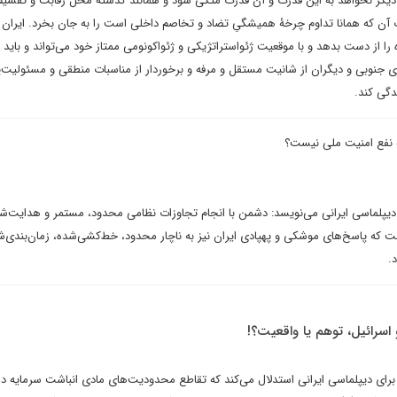
دیگر نخواهد به این قدرت و آن قدرت متکی شود و همانند گذشته محل رقابت و تقسیم
ت آن که همانا تداوم چرخۀ همیشگیِ تضاد و تخاصم داخلی است را به جان بخرد. ایران ا
 را از دست بدهد و با موقعیت ژئواستراتژیکی و ژئواکونومی ممتاز خود می‌تواند و باید 
ای جنوبی و دیگران از شانیت مستقل و مرفه و برخوردار از مناسبات منطقی و مسئولیت‌پذ
دگی کند.
ه نفع امنیت ملی نیست؟
یپلماسی ایرانی می‌نویسد: دشمن با انجام تجاوزات نظامی محدود، مستمر و هدایت‌ش
ت که پاسخ‌های موشکی و پهپادی ایران نیز به ناچار محدود، خط‌کشی‌شده، زمان‌بندی‌ش
.
اسرائیل، توهم یا واقعیت؟!
رای دیپلماسی ایرانی استدلال می‌کند که تقاطع محدودیت‌های مادی انباشت سرمایه در 