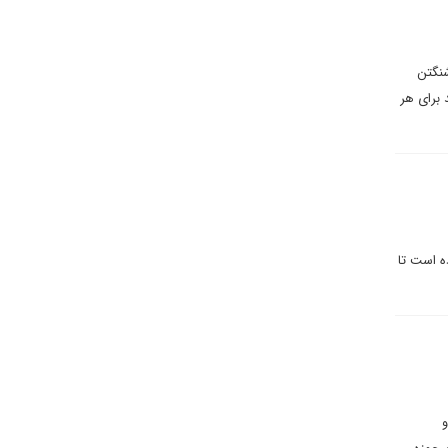
شنگتن
 برای هر
ه است تا
و