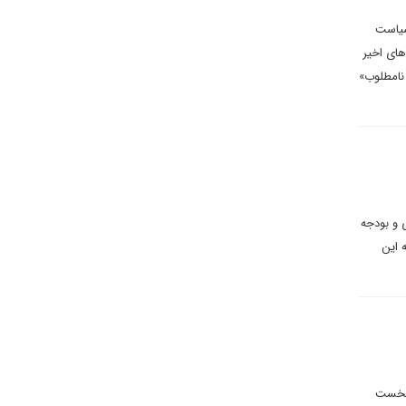
سیاست
های اخیر
 نامطلوب»
 و بودجه
ه آمریکا به این
ه نخست