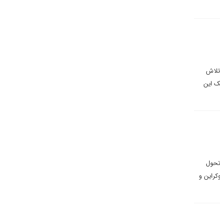
 تلاش
یک این
 تحول
نداز ۲۰۳۵، تداوم حمایت از اوکراین و