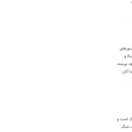
یدورهای
کا و
د بپرسند
 آنان
نگ است و
یک جنگ