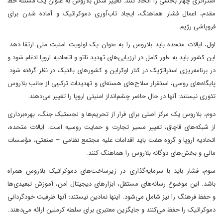
استراتژی چهار بخشی را اتخاذ کنند: تغییر شکل بلاروس به عنوان یک مسئله خط
مقدم، اعمال فشار هماهنگ، ایجاد تاب‌آوری دموکراتیک و آماده شدن برای
فروپاشی رژیم.
اول، ایالات متحده باید بلاروس را به عنوان یک اولویت امنیت ملی ارتقا دهد.
این کشور باید به طور کامل در ارزیابی‌های تهدید ناتو و اتحادیه اروپا ادغام شود و
در برنامه‌ریزی استراتژیک در کنار اوکراین و کشورهای بالتیک در نظر گرفته شود.
پایگاه‌های روسی، استقرار سلاح‌های هسته‌ای و تهدیدات ترکیبی از جانب بلاروس
تئوری نیستند: آنها در حال حاضر چشم‌انداز امنیتی اروپا را تغییر می‌دهند.
دوم، بلاروس یک مرکز اصلی برای فرار از تحریم‌ها و لجستیک جنگ، بهره‌برداری
از شبکه‌های قاچاق، تغییر مسیر تجارت و حمایت روسیه است. ایالات متحده،
اتحادیه اروپا و گروه هفت باید اقدامات علیه مجتمع نظامی – صنعتی، مؤسسات
مالی و بخش‌های دوگانه بلاروس را هماهنگ کنند.
سوم، فشار باید با سرمایه‌گذاری در زیرساخت‌های دموکراتیک بلاروس همراه
باشد. این موضوع رسانه‌های مستقل، ابزارهای دیجیتال امن، آموزش تبعیدی‌ها
و حفظ فرهنگ را نیز شامل می‌شود. اینها نمادین نیستند؛ آنها ظرفیت خودگردانی
دموکراتیک را حفظ می‌کنند و جایگزین معتبری برای سلطه کرملین ارائه می‌دهند.