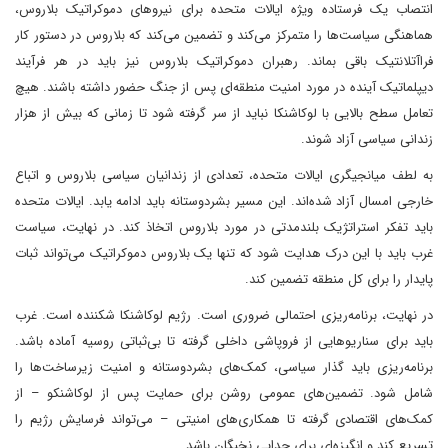
انتصاب یک فرستاده ویژه ایالات متحده برای نیروهای دموکراتیک بلاروس،
هماهنگی سیاست‌ها را متمرکز می‌کند و تضمین می‌کند که بلاروس در دستور کار
فراآتلانتیک باقی بماند. رهبران دموکراتیک بلاروس نیز باید در هر فرآیند
دیپلماتیک آینده در مورد امنیت منطقه‌ای پس از جنگ حضور داشته باشند. هیچ
تعامل سطح بالایی با لوکاشنکا نباید از سر گرفته شود تا زمانی که بیش از هزار
زندانی سیاسی آزاد شوند.
به لطف میانجیگری ایالات متحده، تعدادی از زندانیان سیاسی بلاروس و اتباع
خارجی امسال آزاد شده‌اند. این مسیر بشردوستانه باید ادامه یابد. ایالات متحده
باید تفکر استراتژیک بلندمدتی در مورد بلاروس اتخاذ کند. در نهایت، سیاست
غرب باید با این درک هدایت شود که تنها یک بلاروس دموکراتیک می‌تواند ثبات
پایدار را برای کل منطقه تضمین کند.
در نهایت، برنامه‌ریزی احتمالی ضروری است. رژیم لوکاشنکا شکننده است. غرب
باید برای سناریوهایی از فروپاشی داخلی گرفته تا بی‌ثباتی روسیه آماده باشد.
برنامه‌ریزی باید گذار سیاسی، کمک‌های بشردوستانه و امنیت زیرساخت‌ها را
شامل شود. تضمین‌های عمومی روشن برای حمایت پس از لوکاشنکو – از
کمک‌های اقتصادی گرفته تا همکاری‌های امنیتی – می‌تواند فرسایش رژیم را
تسریع کند و انگیزه‌ای برای جدایی نخبگان باشد.