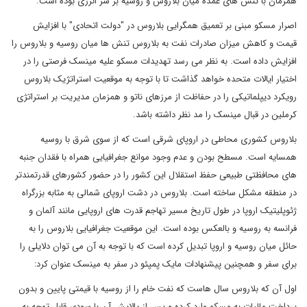
همزمان با تنش های عمده میان بلاروس و روسیه بر سر انرژی بوده است.
اصرار مسکو مبنی بر تعمیق همگرایی بلاروس در "دولت اتحادی" با افزایش
قیمت و کاهش میزان صادرات نفت به بلاروس تنش ها میان روسیه و بلاروس را
افزایش داده است. به نظر می رسد تهدیدات مسکو علیه مینسک فرصتی را در
اختیار ایالات متحده خواهد گذاشت تا با توجه به موقعیت استراتژیک بلاروس
رویکرد دیپلماتیکی را در حفاظت از مرزهای ناتو و همزمان مدیریت بر استراتژی
کرملین در قبال مینسک را مد نظر داشته باشد.
بلاروس کشوری محاطی در اروپای شرقی است که از سوی شرق با روسیه
همسایه است. مسطح بودن و عدم وجود موانع جغرافیایی همراه با فقدان جنبه
های محافظتی طبیعی حفظ استقلال این کشور را در حضور کشورهای قدرتمندتر
در منطقه مشکل ساخته است. بلاروس در دشت اروپای شمالی به مثابه بزرگراه
ژئوپلیتیک اروپا در طول تاریخ مسیر تهاجم قدرت های اروپایی مانند آلمان و
فرانسه به روسیه و بالعکس بوده است. این موقعیت جغرافیایی بلاروس را به
حائل میان روسیه و اروپا تبدیل کرده است که با توجه به آن می توان دلایلی را
برای سفر و همچنین پیشنهادات مایک پمپئو در سفر به مینسک عنوان کرد:
اول آن که بلاروس سال هاست که نفت خام را از روسیه با قیمتی پایین و بدون
پرداخت مالیات به مسکو وارد کرده و پس از پالایش آن با سودی قابل توجه به