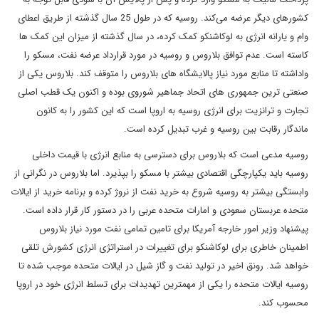
کشورهای دیگر عرضه می‌کند. روسیه که در طول 25 سال گذشته از طریق اعطای
وام و یارانه انرژی به لوکاشنکو کمک کرده، در سال گذشته از میزان این کمک ها
کاسته است. عدم توافق بلاروس و روسیه در مورد قرارداد عرضه نفت، مسکو را
واداشته تا منابع مورد نیاز پالایشگاه های بلاروس را متوقف کند. بلاروس یکی از
صنعتی ترین جمهوری های اتحاد جماهیر شوروی بوده و اکنون یک قطب اصلی
تجارت و ترانزیت برای انرژی روسیه به اروپا است که این کشور را به کانون
ماندگار رقابت بین روسیه و غرب تبدیل کرده است.
روسیه مدعی است که بلاروس برای دسترسی به منابع انرژی با قیمت داخلی
روسیه باید یکپارچگی اقتصادی بیشتر با مسکو را بپذیرد. اما بلاروس در نگرانی از
وابستگی بیشتر به روسیه شروع به خرید نفت از نروژ کرده و برنامه خرید از ایالات
متحده عربستان سعودی و امارات متحده عربی را در دستور کار قرار داده است.
پیشنهاد وزیر امور خارجه آمریکا برای تامین تمامی نفت مورد نیاز بلاروس
اطمینان خاطری برای لوکاشنکو برای تغییرات در استراتژی انرژی کشورش تلقی
خواهد شد. رونق اخیر در تولید نفت و گاز شیل در ایالات متحده موجب شده تا
روسیه ایالات متحده را یکی از مهمترین تهدیدات برای تسلط انرژی خود در اروپا
محسوب کند.