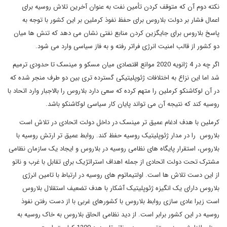
نکته دوم آن که متوقف کردن تأمین نفت به عنوان آخرین تلاش روسیه برای
اعمال فشار بر دولت بلاروس برای حفظ نفوذ کرملین بر این کشور با توجه به
پاسخ بلاروس برای جایگزین کردن منابع نفتی نشان می دهد که تنش ها میان
دو کشور از قالب امنیت انرژی فراتر رفته و به فاز سیاسی وارد می شود.
اگر چه در 4 ژانویه 2020 موانع اقتصادی میان مسکو و مینسک تا حدودی ترمیم
شد اما این نزاع به اختلافات ژئوپلیتیکی گسترده تری بین دو طرف منجر شده که
در آن لوکاشنکو کرملین را متهم کرده که سعی دارد بلاروس را بالاجبار وارد اتحاد با
روسیه کند که نتیجه آن می تواند پایان کار سیاسی لوکاشنکو باشد.
کرملین با هدف ادغام عمیق تر مینسک در داخل دولت اتحادی در تلاش است
بلاروس را در مدار ژئوپلیتیک روسیه حفظ کند. روابط عمیق تر ارتش روسیه با
بلاروس، استقرار پایگاه های نظامی روسیه در بلاروس و ایجاد یک سازمان نظامی
مشترک تحت دولت اتحادی از جمله اهداف استراتژیک برای تقابل با غرب و ناتو
از این دست تلاش ها است. اولتیماتوم های روسیه در ارتباط با تامین انرژی
بلاروس دارای یک انگیزه ژئوپلیتیک آشکار با هدف تضعیف استقلال بلاروس
است زیرا عادی سازی روابط بلاروس با کشورهای غربی با از دست رفتن نفوذ
روسیه در این کشور برابر است. از دید نظامی الحاق بلاروس به خاک روسیه به