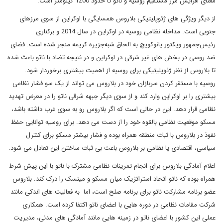
معنای افزایش مرز مستقیم روسیه و ناتو تا حدود 1200 کیلومتر است.
از دیگر ویژگی های ژئوپلیتیکی بلاروس همسایگی با اوکراین از سوی مرزهای
جنوبی است. مداخله نظامی روسیه در اوکراین در سال 2014 و برکناری
رئیس‌جمهور ویکتور یانوکویچ به الحاق شبه‌جزیره کریمه منجر شده است. فضای
ضد روسی در بخش های غیر شرقی در اوکراین و در نتیجه تضاد با ناتو باعث شده
تا بلاروس از نظر ژئوپلیتیکی برای روسیه از اهمیت بیشتری برخوردار شود.
روسیه با مستقر کردن سربازان خود در بلاروس می تواند از یک سو فشار نظامی
بیشتری را بر اوکراین وارد کند و از سوی دیگر جبهه شرقی ناتو را در معرض تهدید
نظامی قرار دهد. این در حالی است که اگر بلاروس رو به سوی غرب داشته باشد،
مسکو موقعیت نظامی بالقوه خود را از دست می دهد. برای روسیه توانایی حفظ
نفوذ در بلاروس با ثبات منطقه همراه بوده و فشار بیشتر مسکو برای کنترل
سیاسی، اقتصادی یا نظامی بر بلاروس باعث بی ثبات ساختن این تعادل می شود.
اعلام آمادگی بلاروس برای انجام تمرینات نظامی مشترک با ناتو با این پیش شرط
همراه بوده که ناتو اتحاد استراتژیک میان مسکو و مینسک را درک کند. بلاروس
عضو برنامه مشارکت ناتو برای برنامه صلح است، اما به فعالیت های اندکی مانند
شرکت مقامات نظامی در دوره هایی با اعضای ناتو اکتفا کرده است. همکاری
عملی این کشور با اعضای ناتو در زمینه هایی مانند آمادگی های مدنی، مدیریت