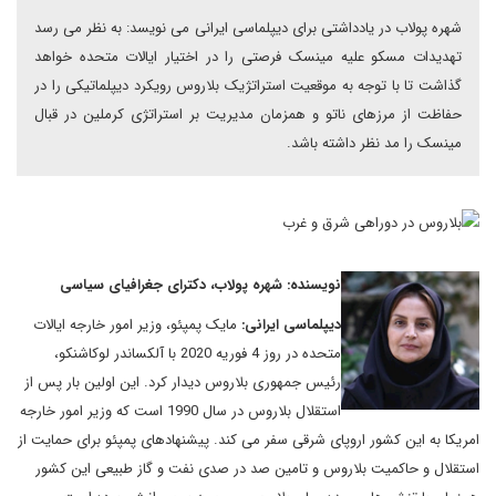
شهره پولاب در یادداشتی برای دیپلماسی ایرانی می نویسد: به نظر می رسد
تهدیدات مسکو علیه مینسک فرصتی را در اختیار ایالات متحده خواهد
گذاشت تا با توجه به موقعیت استراتژیک بلاروس رویکرد دیپلماتیکی را در
حفاظت از مرزهای ناتو و همزمان مدیریت بر استراتژی کرملین در قبال
مینسک را مد نظر داشته باشد.
نویسنده: شهره پولاب، دکترای جغرافیای سیاسی
دیپلماسی ایرانی:
مایک پمپئو، وزیر امور خارجه ایالات
متحده در روز 4 فوریه 2020 با آلکساندر لوکاشنکو،
رئیس جمهوری بلاروس دیدار کرد. این اولین بار پس از
استقلال بلاروس در سال 1990 است که وزیر امور خارجه
امریکا به این کشور اروپای شرقی سفر می کند. پیشنهادهای پمپئو برای حمایت از
استقلال و حاکمیت بلاروس و تامین صد در صدی نفت و گاز طبیعی این کشور