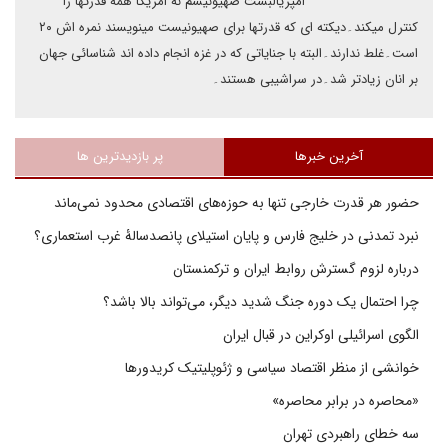
امپریالبست صهیونیسم نه امریکا همه قدرتها را
کنترل میکند۔دیکته ای که قدرتها برای صهیونیست مینویسند نمره اش ۲۰
است۔غلط ندارند۔البته با جنایاتی که در غزه انجام داده اند شناسائی جهان
بر انان زیادتر شد۔در سراشیبی هستند۔
آخرین خبرها
پر بازدیدترین ها
حضور هر قدرت خارجی تنها به حوزه‌های اقتصادی محدود نمی‌ماند
نبرد تمدنی در خلیج فارس و پایان استیلای پانصدسالۀ غرب استعماری؟
درباره لزوم گسترش روابط ایران و ترکمنستان
چرا احتمال یک دوره جنگ شدید دیگر، می‌تواند بالا باشد؟
الگوی اسرائیلی اوکراین در قبال ایران
خوانشی از منظر اقتصاد سیاسی و ژئوپلیتیک کریدورها
«محاصره در برابر محاصره»
سه خطای راهبردی تهران