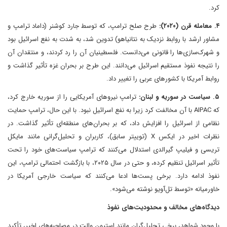
کرد.
۴. معامله قرن (۲۰۲۰):
طرح صلح ترامپ، که توسط جارد کوشنر (داماد ترامپ و
مشاور ارشد با روابط نزدیک به نتانیاهو) تدوین شد، به شدت به نفع اسرائیل بود
و شهرک‌سازی‌ها را قانونی می‌دانست. فلسطینیان آن را رد کردند، و منتقدان آن
را نتیجه نفوذ مستقیم اسرائیل می‌دانند. این طرح بر بحران غزه تأثیر گذاشت و
روابط آمریکا با کشورهای عربی را تغییر داد.
۵. سیاست در سوریه و لبنان:
ترامپ نیروهای آمریکایی را از سوریه خارج کرد،
که AIPAC با آن مخالفت کرد زیرا به نفع اسرائیل نبود. با این حال، ترامپ حمایت
نظامی از اسرائیل را افزایش داد، که بر بحران‌های منطقه‌ای تأثیر گذاشت. در
نظرات اخیر در ایکس X (توییتر سابق)، کاربران و تحلیل‌گرانی مانند مایکل
تریسی و فیلیپ گیرالدی استدلال می‌کنند که ترامپ سیاست‌های خود را تحت
تأثیر اسرائیل تنظیم کرده، و حتی در سال ۲۰۲۵، با بازگشت احتمالی ترامپ، این
نفوذ ادامه دارد. برخی پست‌ها ادعا می‌کنند که سیاست خارجی آمریکا در
خاورمیانه «توسط تل‌آویو نوشته می‌شود».
دیدگاه‌های مخالف و محدودیت‌های نفوذ
با وجود شواهد، برخی تحلیل‌گران مانند استیون والت در مصاحبه‌های اخیر، تأکید