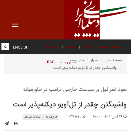
Toggle
vigation
صفحه نخست
درباره ما
عضویت
پیوند ها
ENGLISH
صفحه‌اصلی
اخبار
خاورمیانه
تماس با ما
RSS
واشینگتن چقدر از تل‌آویو دیکته‌پذیر است
نفوذ اسرائیل بر سیاست خارجی ترامپ در خاورمیانه
واشینگتن چقدر از تل‌آویو دیکته‌پذیر است
۱۹ آبان ۱۴۰۴ | ۱۰:۰۰
کد : ۲۰۳۶۱۰۱
خاورمیانه
انتخاب سردبیر