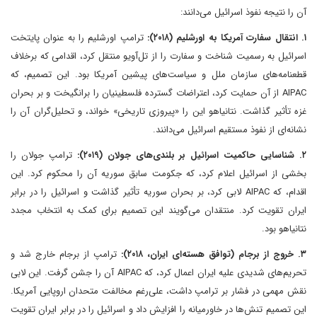
آن را نتیجه نفوذ اسرائیل می‌دانند:
۱. انتقال سفارت آمریکا به اورشلیم (۲۰۱۸):
ترامپ اورشلیم را به عنوان پایتخت
اسرائیل به رسمیت شناخت و سفارت را از تل‌آویو منتقل کرد، اقدامی که برخلاف
قطعنامه‌های سازمان ملل و سیاست‌های پیشین آمریکا بود. این تصمیم، که
AIPAC از آن حمایت کرد، اعتراضات گسترده فلسطینیان را برانگیخت و بر بحران
غزه تأثیر گذاشت. نتانیاهو این را «پیروزی تاریخی» خواند، و تحلیل‌گران آن را
نشانه‌ای از نفوذ مستقیم اسرائیل می‌دانند.
۲. شناسایی حاکمیت اسرائیل بر بلندی‌های جولان (۲۰۱۹):
ترامپ جولان را
بخشی از اسرائیل اعلام کرد، که جکومت سابق سوریه آن را محکوم کرد. این
اقدام، که AIPAC لابی کرد، بر بحران سوریه تأثیر گذاشت و اسرائیل را در برابر
ایران تقویت کرد. منتقدان می‌گویند این تصمیم برای کمک به انتخاب مجدد
نتانیاهو بود.
۳. خروج از برجام (توافق هسته‌ای ایران، ۲۰۱۸):
ترامپ از برجام خارج شد و
تحریم‌های شدیدی علیه ایران اعمال کرد، که AIPAC آن را جشن گرفت. این لابی
نقش مهمی در فشار بر ترامپ داشت، علی‌رغم مخالفت متحدان اروپایی آمریکا.
این تصمیم تنش‌ها در خاورمیانه را افزایش داد و اسرائیل را در برابر ایران تقویت