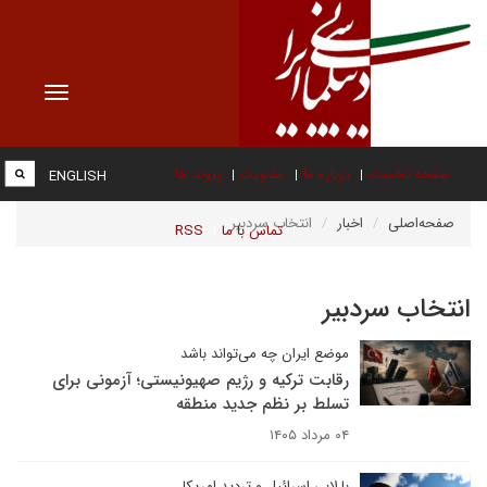
Toggle
vigation
صفحه نخست
درباره ما
عضویت
پیوند ها
ENGLISH
صفحه‌اصلی
اخبار
انتخاب سردبیر
تماس با ما
RSS
انتخاب سردبیر
موضع ایران چه می‌تواند باشد
رقابت ترکیه و رژیم صهیونیستی؛ آزمونی برای
تسلط بر نظم جدید منطقه
۰۴ مرداد ۱۴۰۵
با لابی اسرائیل و تردید امریکا