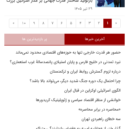
بازتولید ساختار قدرت جهانی بر مدار اسرائیل بزرگ
۲۹ تیر ۱۴۰۵
»
10
9
8
7
6
5
4
3
2
1
«
آخرین خبرها
پر بازدیدترین ها
حضور هر قدرت خارجی تنها به حوزه‌های اقتصادی محدود نمی‌ماند
نبرد تمدنی در خلیج فارس و پایان استیلای پانصدسالۀ غرب استعماری؟
درباره لزوم گسترش روابط ایران و ترکمنستان
چرا احتمال یک دوره جنگ شدید دیگر، می‌تواند بالا باشد؟
الگوی اسرائیلی اوکراین در قبال ایران
خوانشی از منظر اقتصاد سیاسی و ژئوپلیتیک کریدورها
«محاصره در برابر محاصره»
سه خطای راهبردی تهران
گذار خزر از «حاشیه امن» به «فضای بازدارندگی متراکم