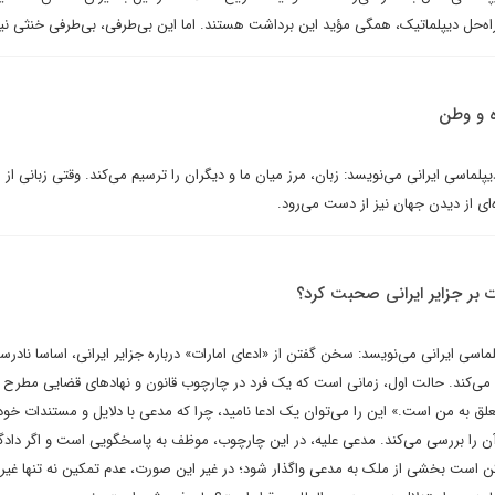
ر راه‌حل دیپلماتیک، همگی مؤید این برداشت هستند. اما این بی‌طرفی، بی‌طرفی خنثی 
ه و وطن
پلماسی ایرانی می‌نویسد: زبان، مرز میان ما و دیگران را ترسیم می‌کند. وقتی زبانی از 
ه‌ای از دیدن جهان نیز از دست می‌رود.
ات بر جزایر ایرانی صحبت کرد؟
ماسی ایرانی می‌نویسد: سخن گفتن از «ادعای امارات» درباره جزایر ایرانی، اساسا ناد
دا می‌کند. حالت اول، زمانی است که یک فرد در چارچوب قانون و نهادهای قضایی مطرح م
علق به من است.» این را می‌توان یک ادعا نامید، چرا که مدعی با دلایل و مستندات خود 
آن را بررسی می‌کند. مدعی علیه، در این چارچوب، موظف به پاسخگویی است و اگر دادگاه
کن است بخشی از ملک به مدعی واگذار شود؛ در غیر این صورت، عدم تمکین نه تنها غیرق