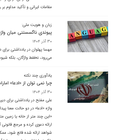
مقامات ایرانی و تأکید مداوم ب
زبان و هویت ملی:
پیوندی ناگسستنی میان واژ
۳۰ آذر ۱۴۰۴
مهسا پهلوان در یادداشتی برای دی
می‌رود، نه‌فقط واژگان، بلکه شیو
یادآوری چند نکته
چرا نمی توان از «ادعا» امار
۳۰ آذر ۱۴۰۴
علی مفتح در یادداشتی برای دیپل
واژه «ادعا» در دو حالت معنا پی
«این چند متر از خانه یا زمین مت
ارائه دعوی کرده و مرجع قانونی 
شواهد ارائه‌ شده قانع شود، مم