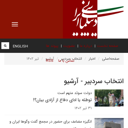
Toggle
vigation
صفحه نخست
درباره ما
عضویت
پیوند ها
ENGLISH
صفحه‌اصلی
اخبار
انتخاب سردبیر
آرشیو
تیر ۱۴۰۲
تماس با ما
RSS
انتخاب سردبیر - آرشیو
دولت سوئد متهم است
توطئه یا ادای دفاع از آزادی بیان؟!
۳۱ تیر ۱۴۰۲
انگیزه مضاعف برای حضور در مجمع گفت وگوها ایران و