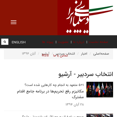
Toggle
vigation
صفحه نخست
درباره ما
عضویت
پیوند ها
ENGLISH
صفحه‌اصلی
اخبار
انتخاب سردبیر
آرشیو
آبان ۱۳۹۴
تماس با ما
RSS
انتخاب سردبیر - آرشیو
۵+۱ متعهد به انجام چه کارهایی شده است؟
مکانیزم‌ رفع تحریم‌ها در برنامه جامع اقدام
مشترک
۲۸ آبان ۱۳۹۴
جمعه سیاه فرانسه چه تاثیرات بلندمدتی دارد؟