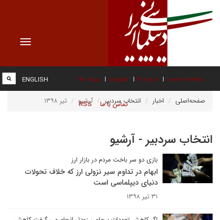
Toggle
vigation
صفحه نخست
درباره ما
عضویت
پیوند ها
ENGLISH
صفحه‌اصلی
اخبار
انتخاب سردبیر
آرشیو
تیر ۱۳۹۸
تماس با ما
RSS
انتخاب سردبیر - آرشیو
بازی دو سر باخت مردم در بازار ارز
ابهام در تداوم سیر نزولی ارز که خلاف تحولات
دنیای دیپلماسی است
۳۱ تیر ۱۳۹۸
اگر کاهش تعهدات برجامی زودتر انجام می گرفت کاهش