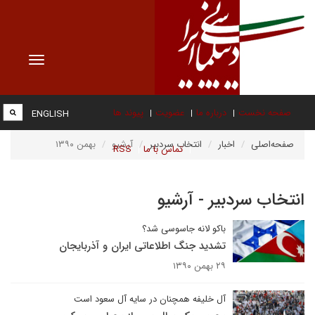
Toggle
vigation
صفحه نخست
درباره ما
عضویت
پیوند ها
ENGLISH
صفحه‌اصلی
اخبار
انتخاب سردبیر
آرشیو
بهمن ۱۳۹۰
تماس با ما
RSS
انتخاب سردبیر - آرشیو
باکو لانه جاسوسی شد؟
تشدید جنگ اطلاعاتی ایران و آذربایجان
۲۹ بهمن ۱۳۹۰
آل خلیفه همچنان در سایه آل سعود است