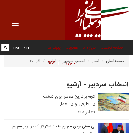
Toggle
vigation
صفحه نخست
درباره ما
عضویت
پیوند ها
ENGLISH
صفحه‌اصلی
اخبار
انتخاب سردبیر
آرشیو
آذر ۱۴۰۱
تماس با ما
RSS
انتخاب سردبیر - آرشیو
آنچه بر تاریخ معاصر ایران گذشت
بی طرفی و بی عملی
۲۹ آذر ۱۴۰۱
بی معنی بودن مفهوم متحد استراتژیک در برابر مفهوم