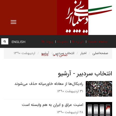
Toggle
vigation
صفحه نخست
درباره ما
عضویت
پیوند ها
ENGLISH
صفحه‌اصلی
اخبار
انتخاب سردبیر
آرشیو
اردیبهشت ۱۳۹۰
تماس با ما
RSS
انتخاب سردبیر - آرشیو
رادیکال‌ها از معادله خاورمیانه حذف می‌شوند
۳۱ اردیبهشت ۱۳۹۰
امنیت عراق و ایران به هم وابسته است
۲۸ اردیبهشت ۱۳۹۰