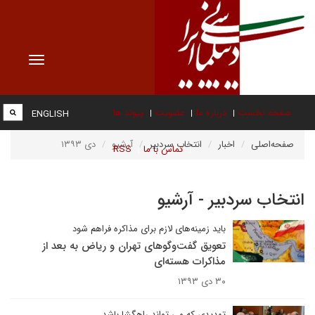
Toggle
vigation
صفحه نخست
درباره ما
عضویت
پیوند ها
ENGLISH
صفحه‌اصلی
اخبار
انتخاب سردبیر
آرشیو
دی ۱۳۹۳
تماس با ما
RSS
انتخاب سردبیر - آرشیو
باید زمینه‌های لازم برای مذاکره فراهم شود
تعویق گفت‌وگوهای تهران و ریاض به بعد از
مذاکرات هسته‌ای
۳۰ دی ۱۳۹۳
تهدیدی که می تواند راهگشا باشد