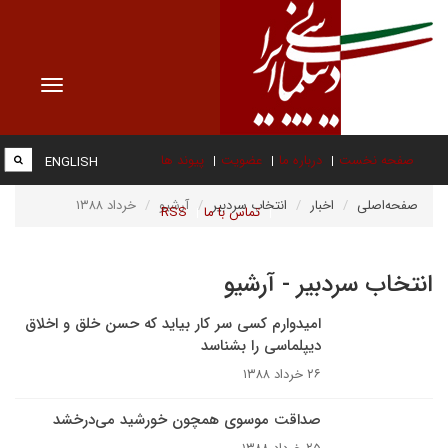
Toggle
vigation
صفحه نخست
درباره ما
عضویت
پیوند ها
ENGLISH
صفحه‌اصلی
اخبار
انتخاب سردبیر
آرشیو
خرداد ۱۳۸۸
تماس با ما
RSS
انتخاب سردبیر - آرشیو
امیدوارم کسی سر کار بیاید که حسن خلق و اخلاق
دیپلماسی را بشناسد
۲۶ خرداد ۱۳۸۸
صداقت موسوی همچون خورشید می‌درخشد