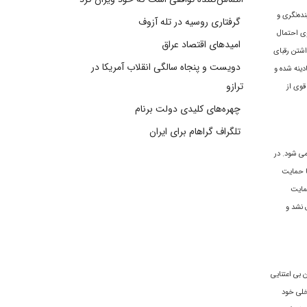
ده‌نگرى و
گرفتاری روسیه در تله آزوف
وى احتمال
امیدهای اقتصاد عراق
اشتن رقبای
دویست و پنجاه سالگی انقلاب آمریکا در
ينه‌ شده و
ترازو
قوی از
چهره‌های کلیدی دولت برنام
تلگراف گراهام برای ایران
ی شود. در
با حمايت
حمایت
 نشد و
بی اعتنایی
ئل داخلی خود