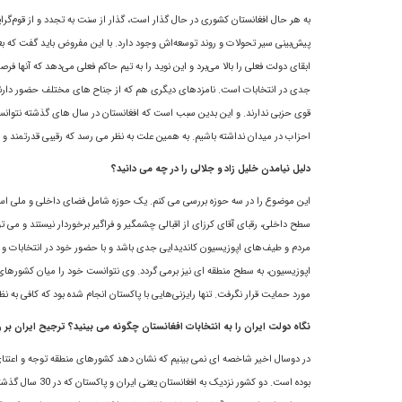
به هر حال افغانستان کشوری در حال گذار است، گذار از سنت به تجدد و از قوم‌گرا
پيش‌بينى سير تحولات و روند توسعه‌اش وجود دارد. با اين مفروض بايد گفت که ب
ابقای دولت فعلی را بالا مى‌برد و این نوید را به تيم حاکم فعلى می‌دهد که آنها 
جدی در انتخابات است. نامزدهای ديگرى هم که از جناح های مختلف حضور دارند بی
قوى حزبی ندارند. و اين بدين سبب است که افغانستان در سال های گذشته نتوانس
احزاب در میدان نداشته باشیم. به همین علت به نظر می رسد که رقیبى قدرتمند و 
دلیل نیامدن خلیل زاد و جلالی را در چه می دانید؟
این موضوع را در سه حوزه بررسی می کنم. یک حوزه شامل فضای داخلی و ملی است،
سطح داخلی، رقبای آقای کرزای از اقبالی چشمگیر و فراگیر برخوردار نیستند و می 
مردم و طیف‌های اپوزیسیون کانديدايى جدی باشد و با حضور خود در انتخابات و د
اپوزیسیون، به سطح منطقه ای نیز برمی گردد. وى نتوانست خود را ميان کشورهاى
مورد حمایت قرار نگرفت. تنها رايزنى‌هايى با پاکستان انجام شده بود که کافى به نظ
نگاه دولت ایران را به انتخابات افغانستان چگونه می بینید؟ ترجیح ایران ب
در دوسال اخیر شاخصه ای نمی بینیم که نشان دهد کشورهای منطقه توجه و اعتنای
بوده است. دو کش