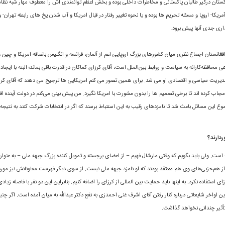
 پاکستان درگیر طالبان پاکستانى و مخاطرات داخلی بوده و بخش اعظم توانمندی اش را معطوف مهار شبه نظام
کا- اروپا و مسئله تحریم ها بوده و یا نحوه تغییر رفتار در قبال امریکا و آب شدن يخ هاى رابطه تهران- و
اری جدى آنها پیش برود.
فغانستان اجماع نظری میان کشورهای بزرگ اروپایی اعم از آلمان، فرانسه و انگلیس باضافه امریکا و چین 
افظه‌کارانه به سياست و روابط بين‌الملل است، آقاى کرزای کماکان در قدرت باقی بماند؛ البته با ایجاد پ
 مدیریت سیاسی و اقتصادی او می شد. برای همین تصور می کنم امریکایی ها ترجیح می دهند که آقاى کرز
 مجاب کرده اند تا برخی تصمیم ها را بدون مشورت با امریکا نگیرد. من پیش بینی می‌کنم در دولت آینده اف
 این مسائل باعث شد تا نامزدهاى رقيب به این استنباط برسند که اگر در انتخابات شرکت کنند به نتیجه
ردارند؟
است. ولی باید بگویم که وقتی مارشال فهیم – از اعضای برجسته و تمويل کننده بزرگ جبهه ملی – به عنوا
هم‌حزبى‌هاى وى هم معتقد بودند که او نامزد جبهه ملی نیست. از سوی دیگر فهرست معاونانش نیز مورد ا
فاده نکرد. به اینها باید حمایت بین المللی از کرزای را اضافه کنیم. بنابراین این دو نفر با فاصله زیادی
ين اواخر شايعاتى درباره کنار رفتن آقاى اشرف غنى احمدزى به نفع دکتر عبدالله به‌ ميان آمده است. اگر چن
ات تأثير چندانى نخواهد گذاشت.