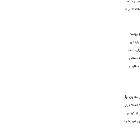
یان کرده
اشنگتن. لذا
و روسیه
اره ای
ای بماند
غانستان،
 مطلوبى
ن معاون اول
نتقاد قرار
 از کرزای
ين شود شايد