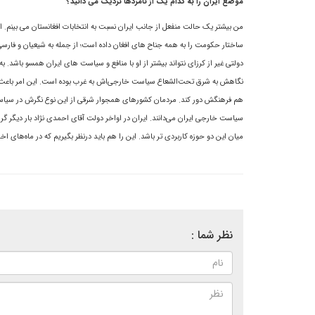
موضع ایران را به کدام یک از نامزدها نزدیک می دانید؟
من بیشتر یک حالت منفعل از جانب ایران نسبت به انتخابات افغانستان می بینم. 
ساختار حکومت را به همه جناح های افغان داده است؛ از جمله به شیعیان و فارسی 
دولتی غیر از کرزای نتواند بیشتر از او با منافع و سياست هاى ایران همسو با
نگاهش به شرق تحت‌الشعاع سياست خارجى‌اش به غرب بوده است. اين امر باعث 
هم فرهنگش دور کند. مردمان کشورهاى همجوار شرقى از اين نوع نگرش در سياست 
سياست خارجى ايران مى‌دانند. ايران در اواخر دولت آقاى احمدی نژاد بار دیگر گ
ميان اين دو حوزه کاربردى تر باشد. این را هم باید درنظر بگیریم که در ماه‌هاى
نظر شما :