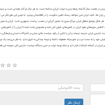
ایران در هشت سال گذشته رابطه بدی با دولت کرزای نداشته است. به هر حال او آدم معتدلی است و زمین
زبان ها. شاید ایران نمی خواهد ریسک تغییر حکومت را در افغانستان بپذیرد. به نوعی این طور فکر می ک
شد. به هر شکل موضع منفعل ایران چراغ سبزی به حضور کرزای در منصب ریاست جمهوری است. ایران به صو
کاهش حوزه‌هاى نفوذ ايران در کشورهاى شرقى اش شده و همچنين باعث شده تا ايران را از کشورهاى 
خارجى ايران خرسند نيستند و آن را ناشى از رکود سياست هاى مبتنى بر اشتراکات تمدنى و فرهنگى در
رایش خود را به سمت غرب و خاورمیانه معطوف داشته و توجه چندانی به شرق ندارد. به نظر مى‌رسد يک نوع
 اخير ایران در آستانه انتخابات قرار دارد و تمام توجه دولت و حتی دستگاه سیاست خارجی اش متوجه این ق
ارسال نظر