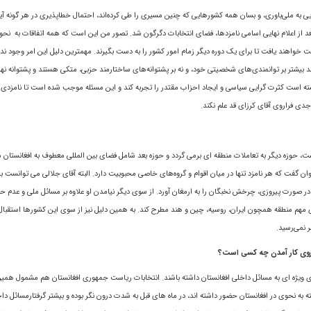
يى به ملى‌باورى، و بسان همه کشورهایی که چنين مسیرى را طی کرده‌اند، احتمال خطاپذیری در هر گونه آين
عد از اعلام نهایی اسامی نامزدها، فضای انتخابات دگرگون شد. تصور من این است که همه اتفاقات به نح
فرصت خواهند يافت تا برای یک دوره دیگر زمام امور کشور را به دست بگیرند. مهمترين دلیل اين امر وجود ند
شتر بر توانمندى‌هاى شخصیتى خود، و نه بر پشتوانه‌هاى ساختارمند حزبى، متکی هستند و پشتوانه نهاد
ته است کثرت گرایی سیاسی و ايجاد احزاب مقتدر را تجربه کند و این مسئله موجب شده است تا نامزدی 
جدى فراروى آقاى کرزای قد علم نکند.
 حوزه دیگر به تعاملات منطقه ای برمی گردد و حوزه بعد شامل فضای بین المللی معطوف به افغانستان م
توان گفت که هر نامزد تنها در میان اقوام و گروه‌هاى خاصی محبوبیت دارد. البته آقاى جلالی می توانست 
ر صورت پیروزی، چرخش نخبگان را به ارمغان آورد. از سوى ديگر نیامدن او علاوه بر مسائل ملی و عدم 
 مهم منطقه همچون ايران، روسيه، چين و هند مطرح کند. به همين دليل نيز از سوى اين کشورها استقبال
ر نمى‌رسيد.
ر روی کار آمدن چه کسی است؟
 ویژه ای به مسائل داخلی افغانستان داشته باشند. انتخابات ریاست جمهوری افغانستان هم مشمول همین 
ور نزدیک به افغانستان یعنی ایران و پاکستان که در 30 سال گذشته به نحوی در افغانستان حضور داشته اند، در ماه های قبل به شدت درون نگر بوده و بيشتر گرفتارمسا