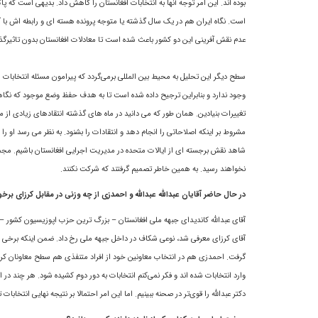
بوده اند. اين امر توجه آنها به انتخابات افغانستان را کاهش داد. بدیهی است که
است. نگاه ایران هم در يک سال گذشته یا متوجه پرونده هسته ای و رابطه اش با آمري
عدم نقش آفرینی این دو کشور باعث شده است تا معادلات افغانستان بدون تاثیرگذ
سطح دیگر اين تحليل به محیط بین المللی برمی‌گردد که پيرامون مسئله انتخابات ا
وجود ندارد و بنابراین ترجیح داده شده است تا به هدف حفظ وضع موجود که نگاهى مح
تغییرات بنيادين. همان طور که می دانید در ماه های گذشته انتقادهای زیادی از
مشروط بر اینکه اصلاحاتی را انجام دهد و انتقادات را بشنود. به نظر می رسد او را
شاهد نقش برجسته ای از ایالات متحده در مديريت اجرايى افغانستان باشیم. مجموع
نخواهند رسید. به همین خاطر تصمیم گرفتند که شرکت نکنند.
در حال حاضر آقایان عبدالله عبدالله و احمدزی از چه وزنی در مقابل کرزای برخو
آقای عبدالله کاندیدای جبهه ملی افغانستان – بزرگ ترین حزب اپوزیسیون کشور – 
آقاى کرزای معرفی شد، نوعی شکاف در داخل جبهه ملی رخ داد. ضمن اینکه برخی از 
گرفت. احمدزی هم در انتخاب معاونین خود از افراد متنفذی هم سطح معاونان کرزای است
وارد انتخابات شده اند و فکر نمی‌کنم انتخابات به دور دوم کشیده شود. هر چند در ا
دکتر عبدالله را قوى‌تر در صحنه ببينيم. اما اين امر احتمالا بر نتيجه نهايى انتخاب