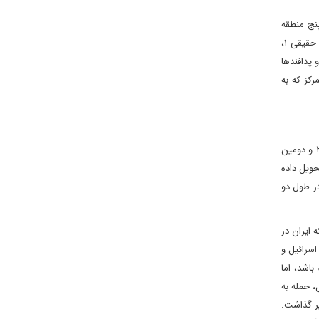
پنج منطقه
پخش کردند، اکثر آنها پایگاه هوایی نواتیم را هدف قرار دادند که در آن ۳۲ موشک از پدافندها عبور کردند. تنها چهار موشک در طول عملیات وعده حقیقی ۱،
 پدافندها
ی بزرگتر و متمرکز که به
در پی عملیات وعده صادق ۲، ایالات متحده سامانه‌های پدافند هوایی ارتفاع بالا (THAAD) را در اسرائیل مستقر کرد. اولین سامانه قبل از پایان اکتبر ۲۰۲۴ و دومین
تحویل داده
هگیری‌های صرف شده در طول دو
روایت‌ها بسیار متفاوت است، به نظر می‌رسد که از حدود ۵۰۰ موشکی که ایران در
شکی اسرائیل و
اشد، اما
، حمله به
یر گذاشت.