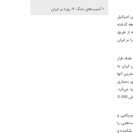
آسیب‌های جنگ ۱۲ روزه بر ایران
 هوایی اسرائیل
ن در دو دهه گذشته
ه برجسته‌ترین نمونه آن خرید چهار باتری S-300PMU بود – و چه از طریق
در ۲۴ ژوئن، برتری هوایی خود را بر ایران
ران را هدف قرار
موشکی ایران به
مترین آنها
یل، گزارش‌های بسیاری
 ادعا را تأیید می‌کرد،
اما اکثر سایت‌های S-300 پس از حملات اسرائیل در اکتبر خالی بودند. دو رادار هشدار اولیه ایران در نزدیکی مرز عراق نیز مورد حمله قرار گرفتند. فرسایش S-300
پیماهای آمریکایی و
‌هایی را
ایران نسبتاً شکننده و