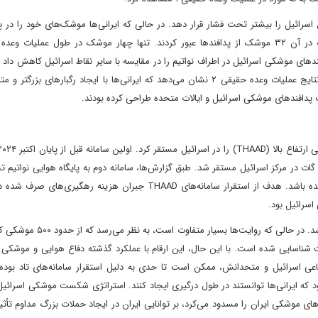
سرائیل را بیشتر تحت فشار قرار دهد. در حالی که ایرانی‌ها موشک‌های خود را در 
های موشکی اسرائیل در اطراف نواتیم را در مقایسه با سایر نقاط اسرائیل کاهش داد و
را با موشک‌های بیشتری اشباع کرد تا بتوانند با آنها درگیر شوند. نتایج عملیات وعده حقیقی ۲ نشان می‌دهد که ایرانی‌ها با ایجاد رگبارها
 پدافندهای موشکی اسرائیل و ایالات متحده طراحی کرده بودند.
ر جنوب کریات گات در مرکز اسرائیل مستقر شد. طبق گزارش‌ها، سامانه دوم به پایگاه هوایی نواتیم 
شده است و گمان می‌رود که در جایی در همان نزدیکی مستقر شده باشد. هدف از استقرار سامانه‌های THAAD جبران هزینه ر
سرائیل بود.
دومین سامانه THAAD کمتر از یک ماه قبل از شروع جنگ مستقر شد. در حالی که 
یل شلیک کرد، تنها حدود ۵۰ تا ۶۰ مورد اصابت شناسایی شده است. با این حال، این ارقام با عملکرد گذشته دفاع هوایی و مو
ی اسرائیل و متحدانش، ممکن است تا حدی به دلیل استقرار سامانه‌های تاد بوده ب
 که ایرانی‌ها توانستند در طول درگیری ایجاد کنند. استراتژی شکست موشکی اسرائیل
هرهای موشکی ایران را مسدود می‌کرد، بر توانایی ایران در ایجاد حملات بزرگ مداوم تأث