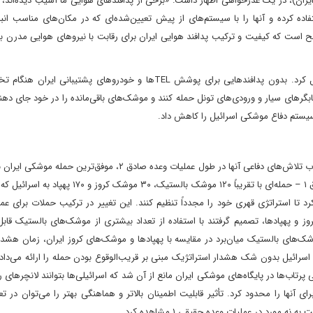
ن)، در یک عذرخواهی اظهار داشت: «برخی از پدافندهای هوایی ما آسیب دیده‌اند، 
فاده کرده و آنها را با سیستم‌های از پیش تعیین‌شده‌ای که در مکان‌های مناسب انبار
ح است که کیفیت و ترکیب پدافند هوایی ایران برای رقابت با نیروهای هوایی مدرن با
ناکارآمدی پدافند هوایی ایران، مفهوم شهر موشکی ایران را مختل کرد. بدون پدافندهایی برای پوشش TELها و خودروهای پشتیبان
تابگرهای سیار و ورودی‌های تونل حمله کنند و موشک‌های باقی‌مانده را در خود جای ده
سیستم دفاع موشکی اسرائیل را کاهش داد.
عملکرد پدافند موشکی اسرائیل در طول جنگ ژوئن ۲۰۲۵ در چارچوب تلاش‌های دفاعی آنها در طول عملیات وعده صادق ۲، موف
تاکنون، بهتر درک می‌شود. نمایش ایران در طول عملیات وعده صادق ۱ – حمله‌ای با تقریباً ۱۲۰ موشک بالستیک
 تا استراتژی قهری خود را مجدداً تنظیم کنند. این تغییر در ترکیب حملات برای عم
ی کروز و پهپادها، تصمیم گرفتند با استفاده از تعداد بیشتری از موشک‌های بالستیک قابل 
وشک‌های بالستیک میان‌برد در مقایسه با پهپادها و موشک‌های کروز ایران، زمان هشدا
 اسرائیل بدون شک هشدار استراتژیک مبنی بر قریب‌الوقوع بودن حمله را ارائه می‌داد
تاب‌ها در پایگاه‌های موشکی ایران مانع از آن شد که اسرائیلی‌ها بتوانند لانچرهای 
 آنها را محدود کرد. تأثیر قابلیت اطمینان بالاتر و هماهنگی بهتر را می‌توان در تع