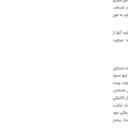
این چیزی
 شده‌اند،
ید به طور
ی ایران هنگام تخلیه آنها از
ند. سرکوب
ق‌ترین حمله موشکی ایران به اسرائیل
، ۳۰ موشک کروز و ۱۷۰ پهپاد به اسرائیل که تنها حدود
لیات وعده
اعتمادتر،
ر تاکتیکی
ند، ترکیب
رهگیر خود
داد بیشتر