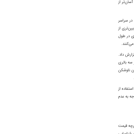
آمریکا آسان‌تر از
 در سراسر
۳۹ رهگیری، همراه با سطوح پایین‌تری از
یری در طول
ی‌کنند.
ل جنگ استفاده شده‌اند، گزارش داد.
ود جای دهد، که نشان می‌دهد THAADها در اسرائیل از سه باتری
 می‌تواند ۹۶ موشک حمل کند. اگر این ناوشکن
ستفاده از
اشد. با این حال، با توجه به عدم
میلیون دلار هزینه داشتند، اگرچه قیمت
 رهگیر THAAD که در ویدیوهای عبادی شناسایی