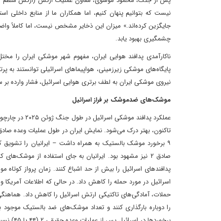
پس از جنگ، محمود موسوی، معاون عملیات ارتش (ارتش منظم ایرا
نیست که بتوانیم پنهان کنیم، اما همکاران ما از منابع داخلی است
جایگزین کرده‌اند.» میزان این ذخایر مشخص نیست، اما کاملاً واض
چشمگیری بهبود یابد.
پایگاه‌های موشکی زیرزمینی، هواپیماهای اسرائیلی توانستند به پر
نیروی موشکی ایران به لطف برتری هوایی اسرائیل، فشار وارده بر 
موشک‌های ضدموشک بر فراز اسرائیل
۹ برخورد موشک بالستیک به همراه داشت – ایرانیان را تشویق کرد
صادق ۲ نیز مشهود بود. ایرانیان به جای استفاده از موشک‌ها
پدافندهای اسرائیل را بیش از حد اشباع کنند. زمان پرواز کوتاه م
اسرائیل در مورد حمله را کاهش داد. در حالی که اطلاعات آمریکا و
حملات، آمادگی‌های تاکتیکی ارتش اسرائیل را کاهش داد. هماهنگی پر
را دوباره بارگذاری کنند و تعداد موشک‌های ضد بالستیک موجود برای
برخوردها در اسرائیل پس از عملیات وعده حقیقی ۲ (۴۴ یا ۴۵) نسبت به نه مورد در عملیات وعده حقیقی ۱ مشاهده کرد.