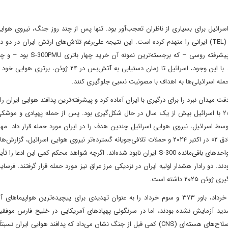
سیستم پدافند هوایی ایران در طول جنگ ژوئن ۲۰۲۵ با اسرائیل برای بسیاری از ناظران تعجب‌آور بود. تنها پس از چند روز جنگ، نیروی
ادعا کرد که "برتری هوایی کامل" بر ایران ایجاد کرده و ۱۲۰ پرتابگر (TEL) ایرانی را منهدم کرده است. این نتیجه علی‌رغم تلاش‌های ارتش ایرا
برای بهبود سامانه دفاع هوایی و موشکی، چه با واردات تجهیزات پیشرفته روسی – ک
تولید داخلی سیستم‌های موشکی زمین به هوا (SAM) حاصل شد. با این وجود، اسرائیل تا زمان دستیابی به آتش‌بس 
حمله اسرائیلی‌ها به اهداف با مصونیت نسبی جلوگیری کنند.
یه بین رقبای منطقه‌ای در سال ۲۰۲۴، اسرائیل با دقت میدان نبرد را برای درگیری با ایران آماده کرد و پیشرفته‌ترین پدافند هوایی ای
داد. شکست سیستم پدافند هوایی ایران در طول جنگ ژوئن ۲۰۲۵ با اسرائیل بیش از یک سال در حال شکل‌گیری بود. پس از حمله پهپادی و 
یران در دمشق توسط اسرائیل، نیروی هوایی اسرائیل چندین هدف را در ایران مورد حمله قرار داد. مه
رادار باتری S-300 در نزدیکی اصفهان بود. در پی عملیات «وعده صادق ۲» در اکتبر ۲۰۲۴ و حملات تلافی‌جویانه گسترده‌تر نیروی هوایی اسرائ
به نقل از مقامات ناشناس اسرائیلی و آمریکایی از آن حاکی بود که واحدهای باقی‌مانده S-300 ایران نابود شده‌اند. اگرچه شواهد محکم کمی این
۲ داشته است.
اما پدافند هوایی بومی ایران چطور؟ ایران سیستم‌هایی مانند ۱۵ خرداد، باور ۳۷۳ و سوم خرداد را به عنوان تهدیدی برای پیچیده‌ترین هوا
شدید آزمایش نشده بودند، اما در سرنگونی پهپادهای آمریکایی در خلیج فارس موفقیت
تجربه کرده بودند. با این حال، گزارش مرکز مطالعات منع گسترش سلاح‌های هسته‌ای (CNS) کمی قبل از جنگ نشان می‌داد که پدافند هوایی 