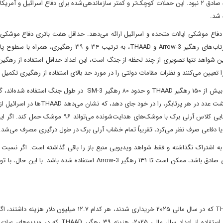
هیچ حمله‌ای که ایرانی‌ها در طول جنگ ترتیب دادند به بزرگی وعده صادق ۲ نبود. این حملات کوچک‌تر و کمتر سازماندهی‌شده برای دفاع اسرائیل و 
ی دفاع موشکی ایالات متحده و اسرائیل ارائه می‌دهد. حداقل هفت باتری دفاع موشکی
اسرائیل در طول جنگ درگیر بودند. این ویدئوها تعداد زیادی از پرتاب‌های رهگیر Arrow-3 و THAAD، به ترتیب ۳۴ و 
. از آنجایی که این شواهد تنها تصویری از چند لحظه از جنگ است، این اعداد حداقل استفاده از رهگ
ا تعیین می‌کنند و نظرات مقامات دولتی را در مورد حد بالای استفاده از رهگیری تکمیل م
به طور خاص، وال استریت ژورنال اظهارات مقامات را مبنی بر اینکه بیش از ۱۵۰ رهگیر THAAD و حدود ۸۰ رهگیر SM-3 در طو
یک باتری استاندارد THAAD با شش پرتابگر می‌تواند ۴۸ رهگیر، هشت عدد در هر پرتابگر، را در خ
رهگیر استفاده کرده‌اند. به همین ترتیب، یک ناوشکن مدرن آمریکایی کلاس آرلی برک با موشک‌های هدایت‌شونده
به اشتراک نگذاشته و فقط شواهد ویدیویی منبع باز را باقی گذاشته است. اگر نسبت ا
THAAD به استفاده از Arrow-3 از ویدیوهای عبادی برای کل درگیری صادق باشد، ممکن است تا ۱۳۱ رهگیر Arrow-3 استفاده شده ب
هزینه دفاع ایالات متحده و اسرائیل چشمگیر بود. رهگیرهای THAAD که در سال مالی ۲۰۲۵ خریداری شدند، هر کدام ۱۲.۷ 
بسته به سال و تعداد رهگیرهای خریداری شده متفاوت است. با استفاده از اعداد سال مالی ۲۰۲۵، هزینه ۳۹