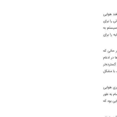
C به این نتیجه رسیدند که پدافند هوایی
 که می‌توانست مشکلاتی را برای
 سیستم به
ه را برای
ر حالی که
ا در ادغام
گسترده‌تر
یز، با مشکل
تری هوایی
سام به طور
یی بود که