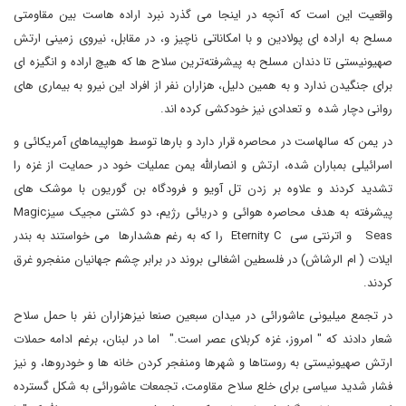
واقعیت این است که آنچه در اینجا می گذرد نبرد اراده هاست بین مقاومتی
مسلح به اراده ای پولادین و با امکاناتی ناچیز و، در مقابل، نیروی زمینی ارتش
صهیونیستی تا دندان مسلح به پیشرفته‌ترین سلاح ها که هیچ اراده و انگیزه ای
برای جنگیدن ندارد و به همین دلیل، هزاران نفر از افراد این نیرو به بیماری های
روانی دچار شده و تعدادی نیز خودکشی کرده اند.
در یمن که سالهاست در محاصره قرار دارد و بارها توسط هواپیماهای آمریکائی و
اسرائیلی بمباران شده، ارتش و انصارالله یمن عملیات خود در حمایت از غزه را
تشدید کردند و علاوه بر زدن تل آویو و فرودگاه بن گوریون با موشک های
پیشرفته به هدف محاصره هوائی و دریائی رژیم، دو کشتی مجیک سیزMagic
Seas و اترنتی سی Eternity C را که به رغم هشدارها می خواستند به بندر
ایلات ( ام الرشاش) در فلسطین اشغالی بروند در برابر چشم جهانیان منفجرو غرق
کردند.
در تجمع میلیونی عاشورائی در میدان سبعین صنعا نیزهزاران نفر با حمل سلاح
شعار دادند که " امروز، غزه کربلای عصر است." اما در لبنان، برغم ادامه حملات
ارتش صهیونیستی به روستاها و شهرها ومنفجر کردن خانه ها و خودروها، و نیز
فشار شدید سیاسی برای خلع سلاح مقاومت، تجمعات عاشورائی به شکل گسترده