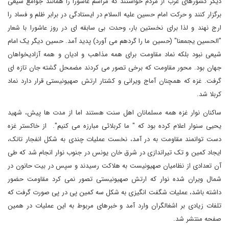
دیگر کشورهای عرب از مردم خواستند که مراسم عاشورا را همانند جوامع شیعی
برگزار کنند و حرکت امام حسین علیه السلام در ایستادگی در برابر ظلم و فساد را
ارج نهند و لذا برای نخستین بار، وحدت بی سابقه ای در روز عاشورا با شعار
"الحسین یجمعنا" (حسین ما را گردهم می آورد) پدید آمد. حسین دیگر یک امام
شیعی نبود بلکه نماد مقاومت برای همه مذاهب و ادیان و همه آزادیخواهان
جهان بود. محور مقاومت که برخی تصور می کردند مضمحل گشته جان تازه ای
گرفت. غزه که همچنان آماج ویرانی و کشتار ارتش صهیونیستی قرار دارد نماد
کربلا شد.
ساکنان نوار غزه همه مسلمانان اهل سنت هستند اما از مدت ها پیش، شهید
یحیی سنوار اعلام کرده بود که " ما کربلائی مبارزه می کنیم". از خاکستر غزه
دست توانمند مقاومت به در آمد، نخست عملیات چندی به شکل انفجار تانک،
ایجاد کمین و تک تیراندازی در شرق خان یونس در جنوب نوار انجام شد که طی
آن تعدادی از نظامیان صهیونیست به هلاکت رسیدند و سپس در بیت حانون در
شمال ویران شده نوار که ارتش صهیونیستی تصور نمی کرد مقاومت حضور
داشته باشد، عملیات شگفت انگیزی به شکل سه کمین پی در پی صورت گرفت که
تلفات زیادی بر اشغالگران وارد آمد و خبرهای مربوط به این عملیات در همین
صفحه منتشر شد.