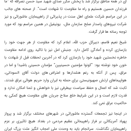
ای در همه مناطق برگزار شد با پخش مکرر صدای شهید سید حسن نصرالله که "ما
فرزندان حسین هستیم و راه ما مقاومت تا شهادت است". از صحنه های جالب
در این مراسم شرکت علمای اهل سنت در پذیرائی از راهپیمایان عاشورائی و نیز
شرکت نیروهای پاسدار صلح سازمان ملل، یونیفیل در همین مراسم بود که مورد
توجه رسانه ها قرار گرفت.
شیخ نعیم قاسم، دبیرکل حزب الله، اعلام کرد که مقاومت از هر جهت خود را
بازسازی کرده و آمادگی کامل دارد. جنبش امل نیز با تاکید روی ادامه مقاومت
خاطره نخستین شهید خود را بازسازی کرد که در آخرین لحظات قبل از شهادت با
خون خود نوشته بود: "کونوا مؤمنین حسینیین" مؤمنان حسینی باشید! و اما در
عراق، پس از آنکه به رغم هشدارها و اعتراض های دولت آقای السودانی،
هواپیماهای ارتش صهیونیستی برای حمله به ایران وارد حریم هوائی عراق شدند،
ثابت شد که اعمال و حفظ سیاست بیطرفی نیز با خواهش و تمنا امکان ندارد و
قدرت لازم است و در این شرایط خلع سلاح جریان های مقاومت هیچ کمکی به
حاکمیت عراق نمی کند.
در اینجا نیز تجمعات گسترده عاشورائی در شهرهای مختلف برگزار شد و پرواز
پهپاد آمریکائی بر فراز راهپیمائی عظیم مردمی در بغداد هیچ تاثیری بر عزم
راهپیمایان نگذاشت. سرانجام باید به وحدت ملی اعجاب انگیز ملت بزرگ ایران