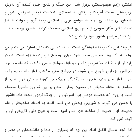
امنیتی رژیم صهیونیستی برقرار شد. این جنگ و نتایج خیره کننده آن به‌ویژه
فروریختن هیبت آمریکا و ارتش به اصطلاح، شکست ناپذیر اسرائیل، شور و
هیجان بی سابقه ای در همه جوامع عربی و اسلامی پدید آورد و دولت ها نیز
تحت تاثیر افکار عمومی از جمهوری اسلامی حمایت کردند. همین روحیه جدید
بود که در مراسم عاشورا خود را نشان داد.
هر چند این یک پدیده فرهنگی است اما به دلایلی که بدان اشاره می کنیم می
تواند به یک روند سیاسی منجر شود. برای توضیح این پدیده لازم است به ذکر
پاره ای از جزئیات مذهبی بپردازیم. برخلاف جوامع شیعی مذهب که ماه محرم با
مجالس عزاداری شروع می شود، در جوامع سنی مذهب آغاز ماه محرم را به
عنوان آغاز سال جدید هجری به یکدیگر تبریک می گویند و حتی در پاره ای از
جوامع به استناد حدیثی در صحیح بخاری مبنی بر این که روز عاشورا مصادف
است با روزی که حضرت موسی بنی اسرائیل را از چنگ فرعون نجات داد، عاشورا
را جشن می گیرند و شیرینی پخش می کنند. البته به اعتقاد صاحبنظران علم
حدیث، این حدیث از ساخته های بنی امیه است و هیچ دلیل تاریخی آن را
اثبات نمی کند.
اما آنچه امسال اتفاق افتاد این بود که بسیاری از علما و دانشمندان در مصر و