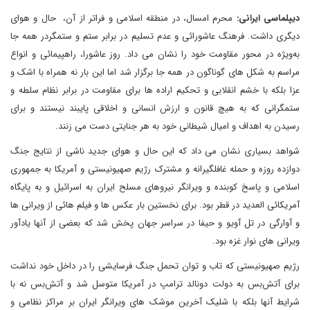
دیپلماسی ایرانی:
محرم امسال، در منطقه اسلامی و فراتر از آن، حال و هوای
دیگری داشت. فرهنگ عاشورائی و عدم تسلیم در برابر ستم و ستمگردر همه جا
به‌ویژه در محور مقاومت خود را نشان می داد. روز عاشورا، راهپیمائی و انواع
مراسم به شکل های گوناگون در همه جا برگزار شد اما این بار نه همراه با اشک و
عزا بلکه با خشم انقلابی و تحکیم اراده ها برای مقاومت در برابر نظام سلطه و
ستمگرانی که به هیچ قانون و ارزش انسانی و اخلاقی پایبند نیستند و برای
رسیدن به اهداف و امیال شیطانی خود به هر جنایتی دست می زنند.
شواهد بسیاری نشان می داد که این حال و هوای جدید ناشی از نتایج جنگ
دوازده روزه و حمله غافلگیرانه و مشترک رژیم صهیونیستی و آمریکا به جمهوری
اسلامی و پاسخ کوبنده و ویرانگر نیروهای مسلح ایران به اسرائیل و به پایگاه
آمریکائی العدید در قطر بود. برای نخستین بار عکس ها و فیلم هائی از ویرانی ها
و آوارگی در تل آویو و حیفا در سراسر جهان پخش شد که بعضی از آنها یادآور
ویرانی های نوار غزه بود.
رژیم صهیونیستی که تاب و توان تحمل جنگ فرسایشی را در داخل خود نداشت
برای آتش‌بس به دولت دونالد ترامپ در آمریکا متوسل شد و آتش‌بس نه با
شرایط آنها بلکه با شلیک آخرین موشک های ویرانگر ایران بر مراکز نظامی و