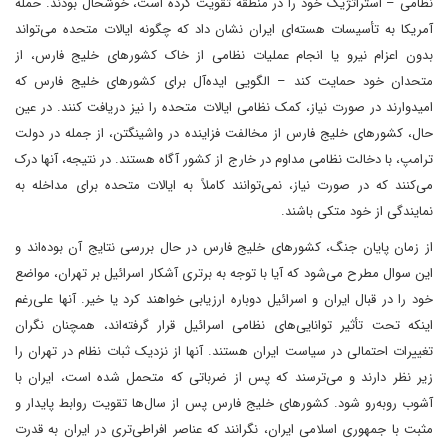
نظامی – استراتژیک خود را در منطقه تقویت کرده است، خوشحال بودند. حمله
آمریکا به تأسیسات هسته‌ای ایران نشان داد که چگونه ایالات متحده می‌تواند
بدون اعزام نیرو یا انجام عملیات نظامی از خاک کشورهای خلیج فارس، از
متحدان خود حمایت کند – الگویی ایده‌آل برای کشورهای خلیج فارس که
امیدوارند در صورت نیاز، کمک نظامی ایالات متحده را نیز دریافت کنند. در عین
حال، کشورهای خلیج فارس از مخالفت فزاینده در واشینگتن، از جمله در دولت
ترامپ، با دخالت نظامی مداوم در خارج از کشور آگاه هستند. در نتیجه، آنها درک
می‌کنند که در صورت نیاز، نمی‌توانند کاملاً به ایالات متحده برای مداخله به
نمایندگی از خود متکی باشند.
از زمان پایان جنگ، کشورهای خلیج فارس در حال بررسی نتایج آن بوده‌اند و
این سوال مطرح می‌شود که آیا با توجه به برتری آشکار اسرائیل بر تهران، مواضع
خود را در قبال ایران و اسرائیل دوباره ارزیابی خواهند کرد یا خیر. آنها علی‌رغم
اینکه تحت تأثیر توانایی‌های نظامی اسرائیل قرار گرفته‌اند، همچنان نگران
تغییرات احتمالی در سیاست ایران هستند. آنها از نزدیک ثبات نظام در تهران را
زیر نظر دارند و می‌ترسند که پس از ضرباتی که متحمل شده است، ایران با
آشوب روبه‌رو شود. کشورهای خلیج فارس پس از سال‌ها تقویت روابط پایدار و
مثبت با جمهوری اسلامی ایران، نگرانند که عناصر افراطی‌تری در ایران به قدرت