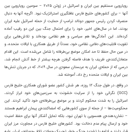
رویارویی مستقیم بین ایران و اسرائیل در ژوئن ۲۰۲۵ – سومین رویارویی بین
آنها – برای کشورهای خلیج فارس غافلگیری استراتژیک نبود. اگرچه آنها به دنبال
منصرف کردن رئیس جمهور دونالد ترامپ از حمایت از حمله اسرائیل علیه ایران
بودند، اما در سال‌های اخیر، خود را برای احتمال جنگ بین این دو رقیب آماده
کرده‌اند. این آمادگی‌ها هم سیاسی و هم نظامی بوده‌اند و تلاش‌هایی برای
تقویت قابلیت‌های دفاعی نظامی خود، عمدتاً از طریق همکاری با ایالات متحده، و
در عین حال حفظ تا حد امکان موضع بی‌طرفانه را شامل می‌شده‌ است. این اقدام
متعادل‌کننده‌ی ظریف با هدف فاصله گرفتن هرچه بیشتر از خط آتش انجام شد،
درسی که از حمله‌ی ایران به عربستان سعودی در سال ۲۰۱۹، که در جریان تنش‌ها
بین ایران و ایالات متحده رخ داد، آموخته شد.
در واقع، در طول جنگ ۱۲ روزه، هر شش کشور عضو شورای همکاری خلیج فارس
(GCC) نگرانی خود را از سرایت خشونت به سرزمین‌های خود ابراز کردند،
اسرائیل را به شدت محکوم کردند و بر موضع بی‌طرفانه‌ی خود تأکید کردند. این
محکومیت‌ها – از جمله از سوی کشورهایی که امضاکننده‌ی پیمان ابراهیم هستند
– نشان‌دهنده‌ی همسویی با تهران نبود، بلکه تمایل آشکار آنها برای حفظ امنیت
خود و ارسال پیام عدم دخالت بود. کشورهای خلیج فارس در مجاورت مرز ایران
قرار دارند و ادامه یا تشدید جنگ، خطر تحریک حملات تلافی‌جویانه‌ی ایران علیه