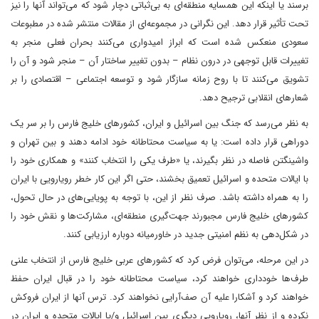
برسند یا اینکه این همسایه منطقه‌ای به بی‌ثباتی دچار شود که می‌تواند آنها را نیز
تحت تأثیر قرار دهد. این نگرانی در مجموعه‌ای از مقالات منتشر شده در مطبوعات
سعودی منعکس شده است که ابراز امیدواری می‌کنند بحران فعلی منجر به
تغییرات قابل توجهی در درون نظام – بدون تغییر ساختار آن – منجر شود و آن را
تشویق می‌کنند تا با روح زمانه سازگار شود و توسعه اجتماعی – اقتصادی را بر
شعارهای انقلابی ترجیح دهد.
به نظر می‌رسد که جنگ بین اسرائیل و ایران، کشورهای خلیج فارس را بر سر یک
دوراهی قرار داده است: یا به سیاست محتاطانه خود ادامه دهند و بین تهران و
واشینگتن فاصله در نظر بگیرند، یا «طرف یکی را انتخاب کنند» و همکاری خود را
با ایالات متحده و اسرائیل تعمیق بخشند، حتی اگر این کار خطر رویارویی با ایران
را به همراه داشته باشد. صرف نظر از این، با توجه به پویایی‌های در حال تحول،
کشورهای خلیج فارس مجبورند جهت‌گیری منطقه‌ای، مشارکت‌ها و نقش خود را
در شکل‌دهی به نظم امنیتی جدید در خاورمیانه دوباره ارزیابی کنند.
در این مرحله، می‌توان فرض کرد که کشورهای عربی خلیج فارس از انتخاب علنی
طرف‌ها خودداری خواهند کرد، سیاست محتاطانه خود را در قبال ایران حفظ
خواهند کرد و آشکارا علیه آن صف‌آرایی نخواهند کرد. ترس آنها از ایران فروکش
نکرده و از نظر آنها، رویارویی دیگری بین اسرائیل و/یا ایالات متحده و ایران در