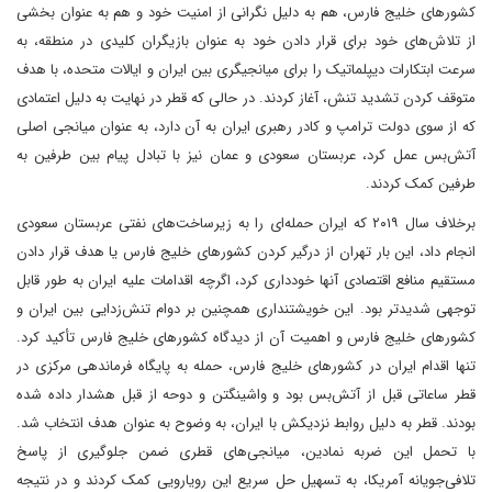
کشورهای خلیج فارس، هم به دلیل نگرانی از امنیت خود و هم به عنوان بخشی
از تلاش‌های خود برای قرار دادن خود به عنوان بازیگران کلیدی در منطقه، به
سرعت ابتکارات دیپلماتیک را برای میانجیگری بین ایران و ایالات متحده، با هدف
متوقف کردن تشدید تنش، آغاز کردند. در حالی که قطر در نهایت به دلیل اعتمادی
که از سوی دولت ترامپ و کادر رهبری ایران به آن دارد، به عنوان میانجی اصلی
آتش‌بس عمل کرد، عربستان سعودی و عمان نیز با تبادل پیام بین طرفین به
طرفین کمک کردند.
برخلاف سال ۲۰۱۹ که ایران حمله‌ای را به زیرساخت‌های نفتی عربستان سعودی
انجام داد، این بار تهران از درگیر کردن کشورهای خلیج فارس یا هدف قرار دادن
مستقیم منافع اقتصادی آنها خودداری کرد، اگرچه اقدامات علیه ایران به طور قابل
توجهی شدیدتر بود. این خویشتنداری همچنین بر دوام تنش‌زدایی بین ایران و
کشورهای خلیج فارس و اهمیت آن از دیدگاه کشورهای خلیج فارس تأکید کرد.
تنها اقدام ایران در کشورهای خلیج فارس، حمله به پایگاه فرماندهی مرکزی در
قطر ساعاتی قبل از آتش‌بس بود و واشینگتن و دوحه از قبل هشدار داده شده
بودند. قطر به دلیل روابط نزدیکش با ایران، به وضوح به عنوان هدف انتخاب شد.
با تحمل این ضربه نمادین، میانجی‌های قطری ضمن جلوگیری از پاسخ
تلافی‌جویانه آمریکا، به تسهیل حل سریع این رویارویی کمک کردند و در نتیجه